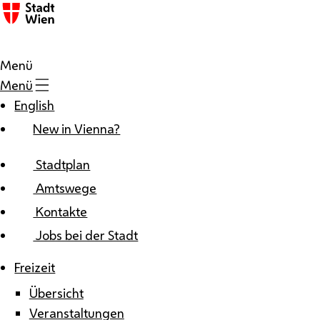
Zum Inhalt
Menü
Menü
English
New in Vienna?
Stadtplan
Amtswege
Kontakte
Jobs bei der Stadt
Freizeit
Übersicht
Veranstaltungen