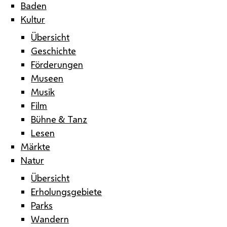
Baden
Kultur
Übersicht
Geschichte
Förderungen
Museen
Musik
Film
Bühne & Tanz
Lesen
Märkte
Natur
Übersicht
Erholungsgebiete
Parks
Wandern