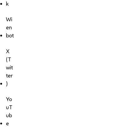
k
Wi
en
bot
X
(T
wit
ter
)
Yo
uT
ub
e