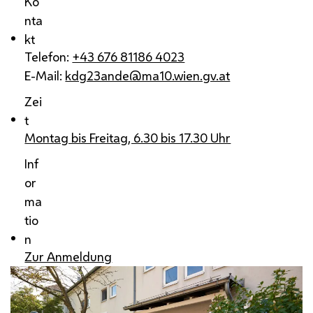
Ko
nta
kt
Telefon:
+43 676 81186 4023
E-Mail:
kdg23ande@ma10.wien.gv.at
Zei
t
Montag bis Freitag, 6.30 bis 17.30 Uhr
Inf
or
ma
tio
n
Zur Anmeldung