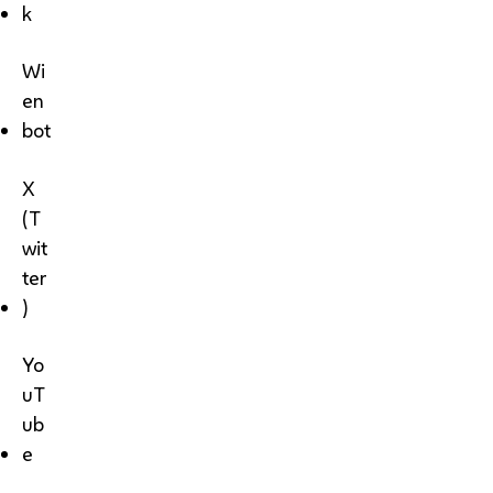
k
Wi
en
bot
X
(T
wit
ter
)
Yo
uT
ub
e