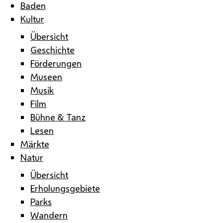
Baden
Kultur
Übersicht
Geschichte
Förderungen
Museen
Musik
Film
Bühne & Tanz
Lesen
Märkte
Natur
Übersicht
Erholungsgebiete
Parks
Wandern