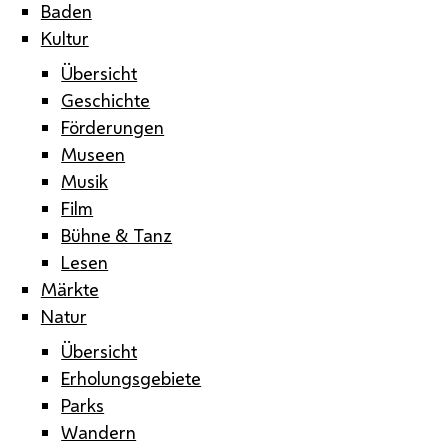
Baden
Kultur
Übersicht
Geschichte
Förderungen
Museen
Musik
Film
Bühne & Tanz
Lesen
Märkte
Natur
Übersicht
Erholungsgebiete
Parks
Wandern