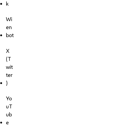
k
Wi
en
bot
X
(T
wit
ter
)
Yo
uT
ub
e