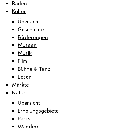
Baden
Kultur
Übersicht
Geschichte
Förderungen
Museen
Musik
Film
Bühne & Tanz
Lesen
Märkte
Natur
Übersicht
Erholungsgebiete
Parks
Wandern