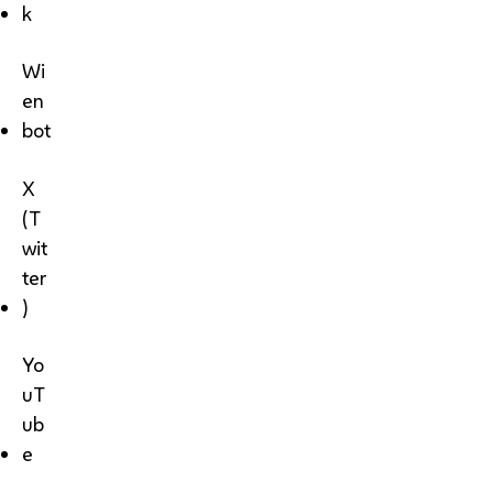
k
Wi
en
bot
X
(T
wit
ter
)
Yo
uT
ub
e