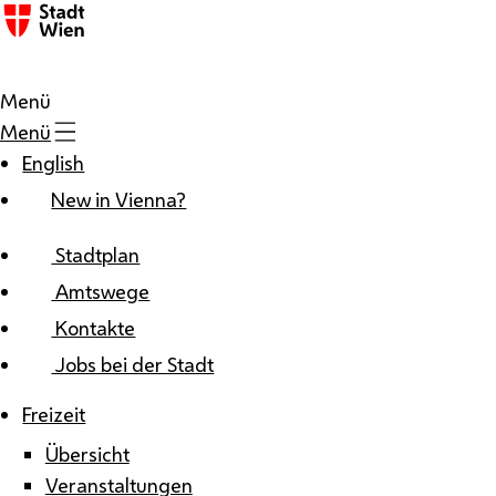
Zum Inhalt
Menü
Menü
English
New in Vienna?
Stadtplan
Amtswege
Kontakte
Jobs bei der Stadt
Freizeit
Übersicht
Veranstaltungen