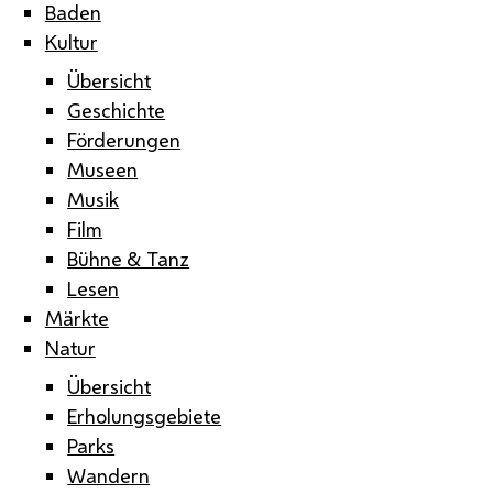
Baden
Kultur
Übersicht
Geschichte
Förderungen
Museen
Musik
Film
Bühne & Tanz
Lesen
Märkte
Natur
Übersicht
Erholungsgebiete
Parks
Wandern