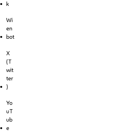
k
Wi
en
bot
X
(T
wit
ter
)
Yo
uT
ub
e