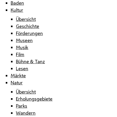
Baden
Kultur
Übersicht
Geschichte
Förderungen
Museen
Musik
Film
Bühne & Tanz
Lesen
Märkte
Natur
Übersicht
Erholungsgebiete
Parks
Wandern