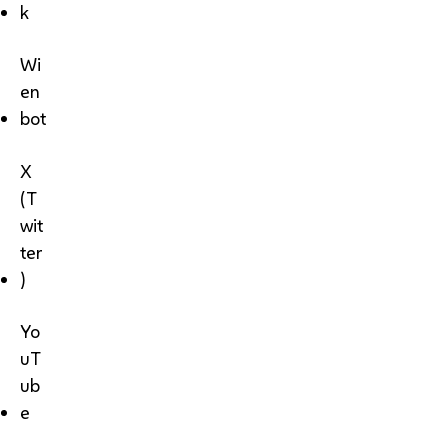
k
Wi
en
bot
X
(T
wit
ter
)
Yo
uT
ub
e