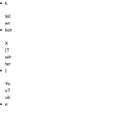
k
Wi
en
bot
X
(T
wit
ter
)
Yo
uT
ub
e