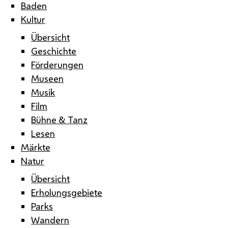
Baden
Kultur
Übersicht
Geschichte
Förderungen
Museen
Musik
Film
Bühne & Tanz
Lesen
Märkte
Natur
Übersicht
Erholungsgebiete
Parks
Wandern