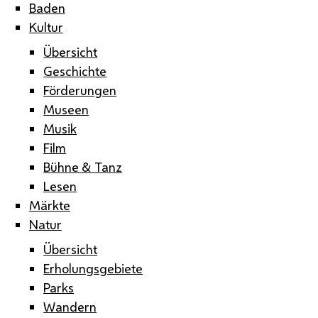
Baden
Kultur
Übersicht
Geschichte
Förderungen
Museen
Musik
Film
Bühne & Tanz
Lesen
Märkte
Natur
Übersicht
Erholungsgebiete
Parks
Wandern