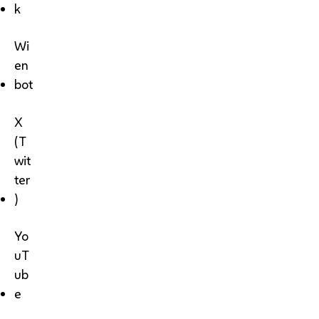
k
Wi
en
bot
X
(T
wit
ter
)
Yo
uT
ub
e