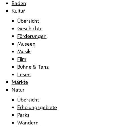
Baden
Kultur
Übersicht
Geschichte
Förderungen
Museen
Musik
Film
Bühne & Tanz
Lesen
Märkte
Natur
Übersicht
Erholungsgebiete
Parks
Wandern