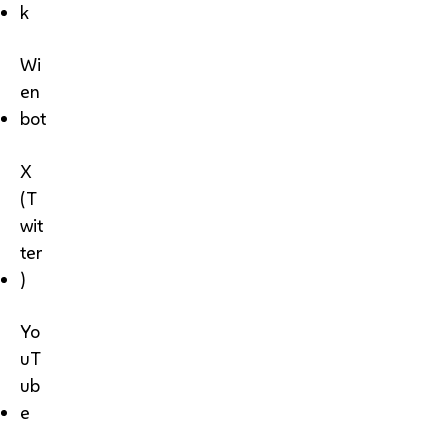
k
Wi
en
bot
X
(T
wit
ter
)
Yo
uT
ub
e