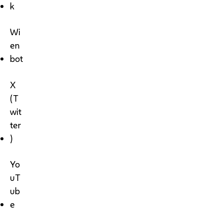
k
Wi
en
bot
X
(T
wit
ter
)
Yo
uT
ub
e