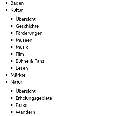
Baden
Kultur
Übersicht
Geschichte
Förderungen
Museen
Musik
Film
Bühne & Tanz
Lesen
Märkte
Natur
Übersicht
Erholungsgebiete
Parks
Wandern