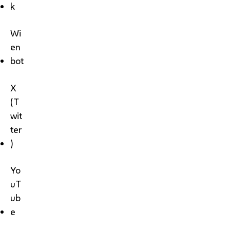
k
Wi
en
bot
X
(T
wit
ter
)
Yo
uT
ub
e