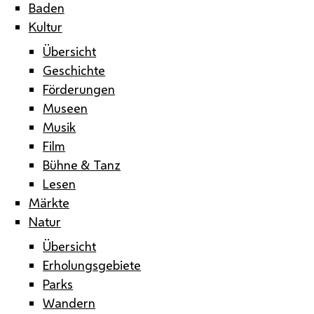
Baden
Kultur
Übersicht
Geschichte
Förderungen
Museen
Musik
Film
Bühne & Tanz
Lesen
Märkte
Natur
Übersicht
Erholungsgebiete
Parks
Wandern