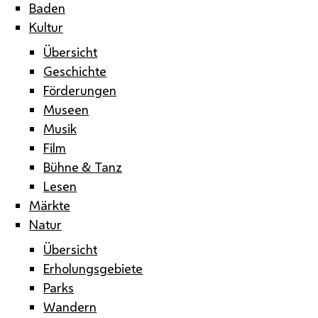
Baden
Kultur
Übersicht
Geschichte
Förderungen
Museen
Musik
Film
Bühne & Tanz
Lesen
Märkte
Natur
Übersicht
Erholungsgebiete
Parks
Wandern