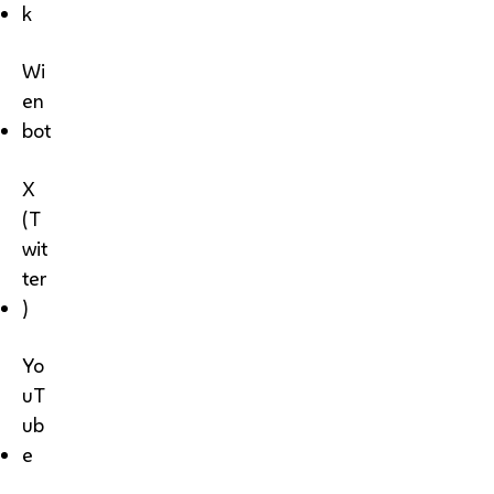
k
Wi
en
bot
X
(T
wit
ter
)
Yo
uT
ub
e