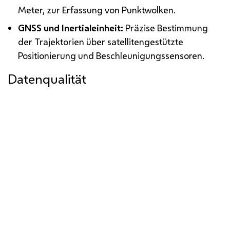
Meter, zur Erfassung von Punktwolken.
GNSS
und Inertialeinheit:
Präzise Bestimmung
der Trajektorien über satellitengestützte
Positionierung und Beschleunigungssensoren.
Datenqualität
Panoramabild mit hoher Auflösung und Verortung
auf 10 Zentimeter