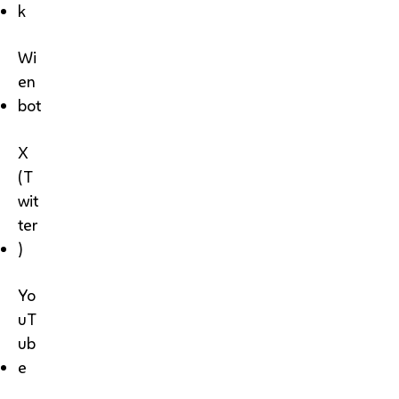
k
Wi
en
bot
X
(T
wit
ter
)
Yo
uT
ub
e