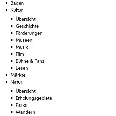
Baden
Kultur
Übersicht
Geschichte
Förderungen
Museen
Musik
Film
Bühne & Tanz
Lesen
Märkte
Natur
Übersicht
Erholungsgebiete
Parks
Wandern