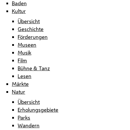
Baden
Kultur
Übersicht
Geschichte
Förderungen
Museen
Musik
Film
Bühne & Tanz
Lesen
Märkte
Natur
Übersicht
Erholungsgebiete
Parks
Wandern