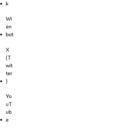
k
Wi
en
bot
X
(T
wit
ter
)
Yo
uT
ub
e