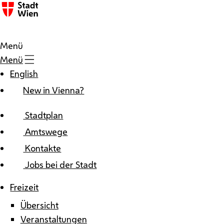
Zum Inhalt
Menü
Menü
English
New in Vienna?
Stadtplan
Amtswege
Kontakte
Jobs bei der Stadt
Freizeit
Übersicht
Veranstaltungen