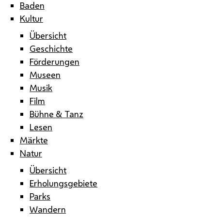
Baden
Kultur
Übersicht
Geschichte
Förderungen
Museen
Musik
Film
Bühne & Tanz
Lesen
Märkte
Natur
Übersicht
Erholungsgebiete
Parks
Wandern