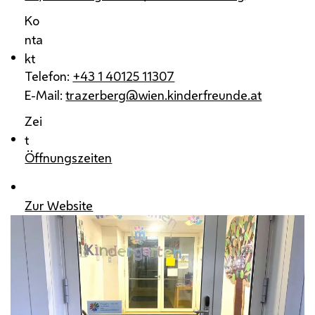
Ko
nta
kt
Telefon:
+43 1 40125 11307
E-Mail:
trazerberg@wien.kinderfreunde.at
Zei
t
Öffnungszeiten
Zur Website