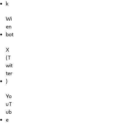
k
Wi
en
bot
X
(T
wit
ter
)
Yo
uT
ub
e