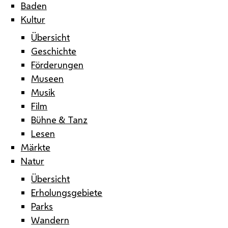
Baden
Kultur
Übersicht
Geschichte
Förderungen
Museen
Musik
Film
Bühne & Tanz
Lesen
Märkte
Natur
Übersicht
Erholungsgebiete
Parks
Wandern