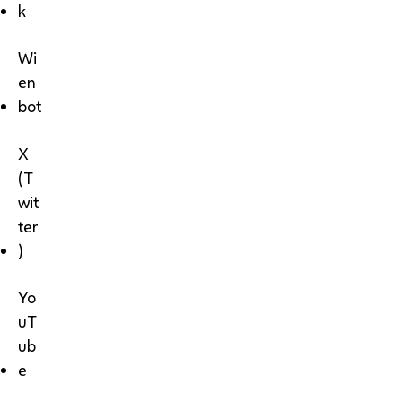
k
Wi
en
bot
X
(T
wit
ter
)
Yo
uT
ub
e