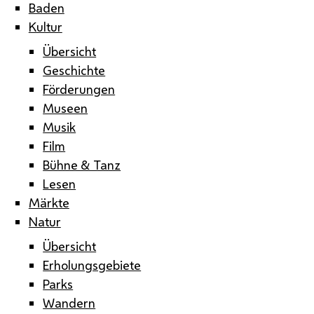
Baden
Kultur
Übersicht
Geschichte
Förderungen
Museen
Musik
Film
Bühne & Tanz
Lesen
Märkte
Natur
Übersicht
Erholungsgebiete
Parks
Wandern