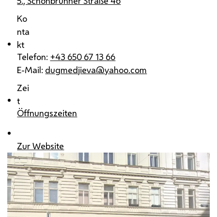
5., Schönbrunner Straße 46
Ko
nta
kt
Telefon:
+43 650 67 13 66
E-Mail:
dugmedjieva@yahoo.com
Zei
t
Öffnungszeiten
Zur Website