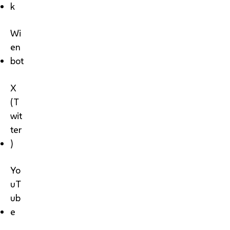
k
Wi
en
bot
X
(T
wit
ter
)
Yo
uT
ub
e