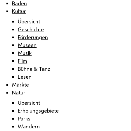
Baden
Kultur
Übersicht
Geschichte
Förderungen
Museen
Musik
Film
Bühne & Tanz
Lesen
Märkte
Natur
Übersicht
Erholungsgebiete
Parks
Wandern