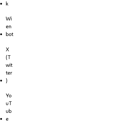
k
Wi
en
bot
X
(T
wit
ter
)
Yo
uT
ub
e