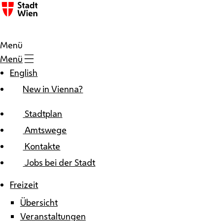
Zum Inhalt
Menü
Menü
English
New in Vienna?
Stadtplan
Amtswege
Kontakte
Jobs bei der Stadt
Freizeit
Übersicht
Veranstaltungen