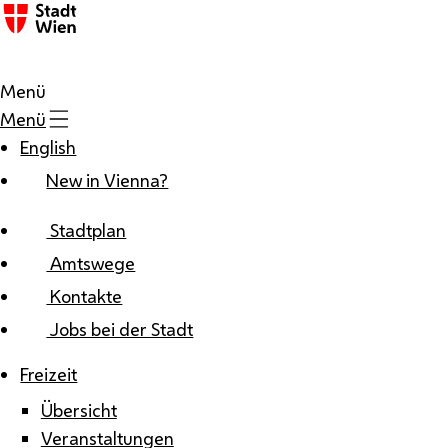
Zum Inhalt
Menü
Menü
English
New in Vienna?
Stadtplan
Amtswege
Kontakte
Jobs bei der Stadt
Freizeit
Übersicht
Veranstaltungen