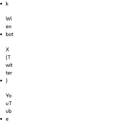
k
Wi
en
bot
X
(T
wit
ter
)
Yo
uT
ub
e