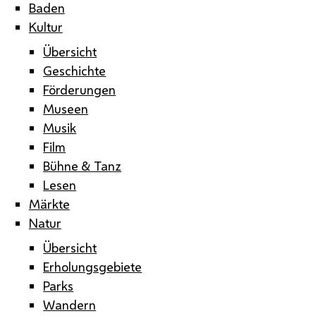
Baden
Kultur
Übersicht
Geschichte
Förderungen
Museen
Musik
Film
Bühne & Tanz
Lesen
Märkte
Natur
Übersicht
Erholungsgebiete
Parks
Wandern