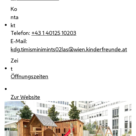
Ko
nta
kt
Telefon:
+43 1 40125 10203
E-Mail:
kdg.timisminimints02las@wien.kinderfreunde.at
Zei
t
Öffnungszeiten
Zur Website