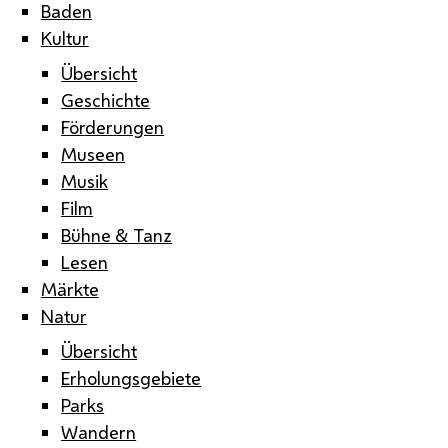
Baden
Kultur
Übersicht
Geschichte
Förderungen
Museen
Musik
Film
Bühne & Tanz
Lesen
Märkte
Natur
Übersicht
Erholungsgebiete
Parks
Wandern