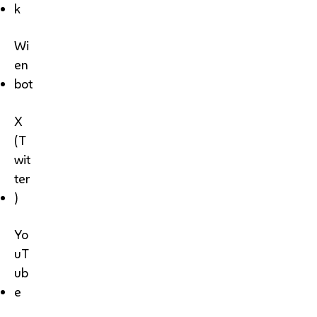
k
Wi
en
bot
X
(T
wit
ter
)
Yo
uT
ub
e