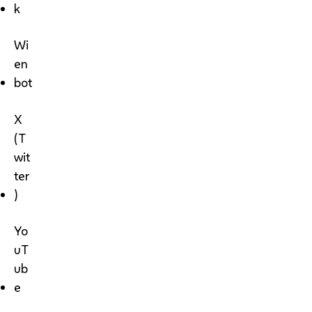
k
Wi
en
bot
X
(T
wit
ter
)
Yo
uT
ub
e