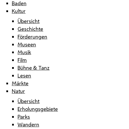
Baden
Kultur
Übersicht
Geschichte
Förderungen
Museen
Musik
Film
Bühne & Tanz
Lesen
Märkte
Natur
Übersicht
Erholungsgebiete
Parks
Wandern