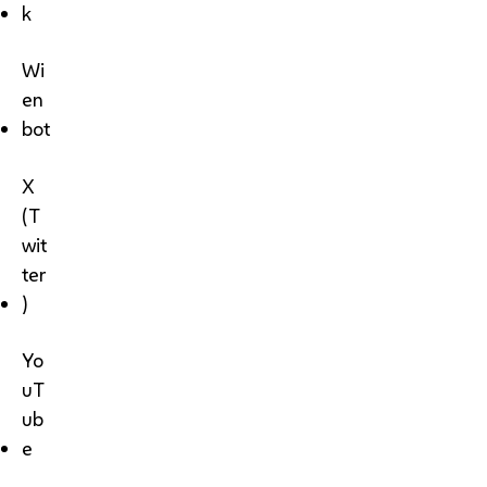
k
Wi
en
bot
X
(T
wit
ter
)
Yo
uT
ub
e