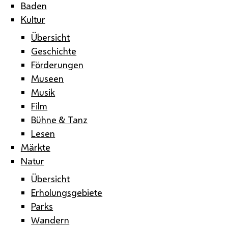
Baden
Kultur
Übersicht
Geschichte
Förderungen
Museen
Musik
Film
Bühne & Tanz
Lesen
Märkte
Natur
Übersicht
Erholungsgebiete
Parks
Wandern