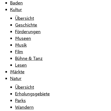
Baden
Kultur
Übersicht
Geschichte
Förderungen
Museen
Musik
Film
Bühne & Tanz
Lesen
Märkte
Natur
Übersicht
Erholungsgebiete
Parks
Wandern