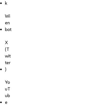
k
Wi
en
bot
X
(T
wit
ter
)
Yo
uT
ub
e