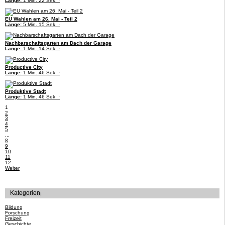
Länge:
1 Min. 22 Sek. ·
EU Wahlen am 26. Mai - Teil 2
Länge:
5 Min. 15 Sek. ·
Nachbarschaftsgarten am Dach der Garage
Länge:
1 Min. 14 Sek. ·
Productive City
Länge:
1 Min. 46 Sek. ·
Produktive Stadt
Länge:
1 Min. 46 Sek. ·
1
2
3
4
5
...
8
9
10
11
12
Weiter
Kategorien
Bildung
Forschung
Freizeit
Geschichte