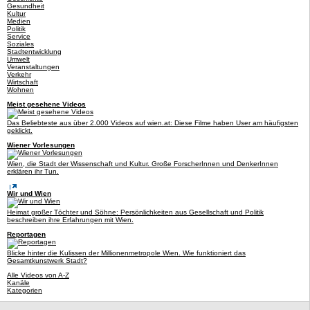
Gesundheit
Kultur
Medien
Politik
Service
Soziales
Stadtentwicklung
Umwelt
Veranstaltungen
Verkehr
Wirtschaft
Wohnen
Meist gesehene Videos
Das Beliebteste aus über 2.000 Videos auf wien.at: Diese Filme haben User am häufigsten
geklickt.
Wiener Vorlesungen
Wien, die Stadt der Wissenschaft und Kultur. Große ForscherInnen und DenkerInnen
erklären ihr Tun.
Wir und Wien
Heimat großer Töchter und Söhne: Persönlichkeiten aus Gesellschaft und Politik
beschreiben ihre Erfahrungen mit Wien.
Reportagen
Blicke hinter die Kulissen der Millionenmetropole Wien. Wie funktioniert das
Gesamtkunstwerk Stadt?
Alle Videos von A-Z
Kanäle
Kategorien