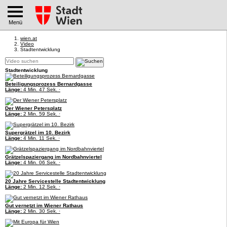
Menü
wien.at
Video
Stadtentwicklung
Stadtentwicklung
Beteiligungsprozess Bernardgasse
Länge:
4 Min. 47 Sek. ·
Der Wiener Petersplatz
Länge:
2 Min. 59 Sek. ·
Supergrätzel im 10. Bezirk
Länge:
4 Min. 11 Sek. ·
Grätzelspaziergang im Nordbahnviertel
Länge:
4 Min. 06 Sek. ·
20 Jahre Servicestelle Stadtentwicklung
Länge:
2 Min. 12 Sek. ·
Gut vernetzt im Wiener Rathaus
Länge:
2 Min. 30 Sek. ·