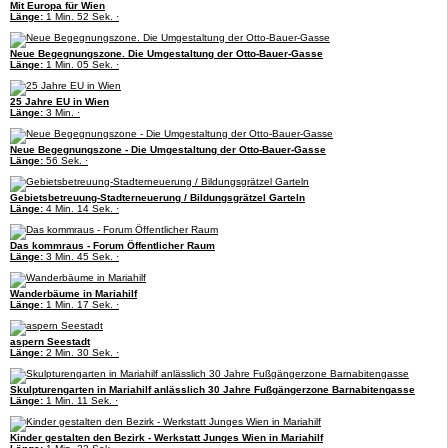
Mit Europa für Wien
Länge:
1 Min. 52 Sek. ·
Neue Begegnungszone. Die Umgestaltung der Otto-Bauer-Gasse
Länge:
1 Min. 05 Sek. ·
25 Jahre EU in Wien
Länge:
3 Min. ·
Neue Begegnungszone - Die Umgestaltung der Otto-Bauer-Gasse
Länge:
56 Sek. ·
Gebietsbetreuung-Stadterneuerung / Bildungsgrätzel Garteln
Länge:
4 Min. 14 Sek. ·
Das kommraus - Forum Öffentlicher Raum
Länge:
3 Min. 45 Sek. ·
Wanderbäume in Mariahilf
Länge:
1 Min. 17 Sek. ·
aspern Seestadt
Länge:
2 Min. 30 Sek. ·
Skulpturengarten in Mariahilf anlässlich 30 Jahre Fußgängerzone Barnabitengasse
Länge:
1 Min. 11 Sek. ·
Kinder gestalten den Bezirk - Werkstatt Junges Wien in Mariahilf