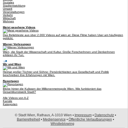
Soziales
Stadtentwicklung
Umwelt
Veranstaltungen
Verkehr
Wirtschaft
Wohnen
Meist gesehene Videos
Das Beliebteste aus über 2.000 Videos auf wien.at: Diese Filme haben User am häufigsten
geklickt.
Wiener Vorlesungen
Wien, die Stadt der Wissenschaft und Kultur. Große ForscherInnen und DenkerInnen
erklären ihr Tun.
Wir und Wien
Heimat großer Töchter und Söhne: Persönlichkeiten aus Gesellschaft und Politik
beschreiben ihre Erfahrungen mit Wien.
Reportagen
Blicke hinter die Kulissen der Millionenmetropole Wien. Wie funktioniert das
Gesamtkunstwerk Stadt?
Alle Videos von A-Z
Kanäle
Kategorien
© Stadt Wien, Rathaus, A-1010 Wien •
Impressum
•
Datenschutz
•
Barrierefreiheit
•
Medienservice
•
Öffentliche Verlautbarungen
•
Whistleblowing