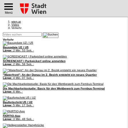
Menü
wien.at
Video
Verkehr
Verkehr
Bauupdate U2 / U5
Länge:
2 Min. 53 Sek. ·
SCREENCAST | Parkpickerl online anmelden
Länge:
2 Min. 58 Sek. ·
"Waterfront": An der Donau im 2. Bezirk entsteht ein neues Quartier
Länge:
4 Min. 07 Sek. ·
Die Machbarkeitsstudie: Basis für den Wettbewerb zum Fernbus-Terminal
Länge:
6 Min. ·
Baufortschritt U5 / U2
Länge:
5 Min. 17 Sek. ·
FAIRTIQ-App
Länge:
3 Min. 48 Sek. ·