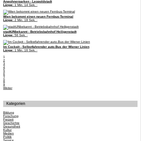
Anwohnerparken - Leopoldstadt
Länge:
1 Min. 14 Sek. ·
Wien bekommt einen neuen Fernbus-Terminal
Länge:
2 Min. 18 Sek. ·
stadtUNbekannt - Betriebsbahnhof Heiligenstadt
Länge:
56 Sek. ·
Im Cockpit - Selbstfahrender auto.Bus der Wiener Linien
Länge:
1 Min. 16 Sek. ·
1
2
3
4
5
6
7
8
9
Weiter
Kategorien
Bildung
Forschung
Freizeit
Geschichte
Gesundheit
Kultur
Medien
Politik
Service