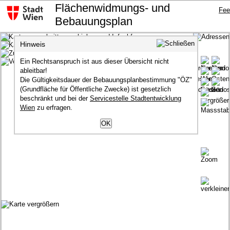
Flächenwidmungs- und
Fee
Bebauungsplan
Hinweis
erweiterte Suche
Ein Rechtsanspruch ist aus dieser Übersicht nicht
Karteninhalt
ableitbar!
Die Gültigkeitsdauer der Bebauungsplanbestimmung "ÖZ"
Flächenwidmung
(Grundfläche für Öffentliche Zwecke) ist gesetzlich
Flächenwidmungs- und Bebauungsplan
beschränkt und bei der
Servicestelle Stadtentwicklung
Generalisierte Flächenwidmung
Wien
zu erfragen.
Plandokumente-Abgrenzung
Bausperre nach § 8 (1)
Bausperre nach § 8 (2)
Bausperre nach § 8 (6)
Verfahren ab öffentlicher Auflage
Öffentliche Auflage
Nach öffentlicher Auflage
Zonen
Schutzzone
Wohnzone
Stellplatzverpflichtung