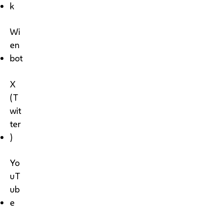
k
Wi
en
bot
X
(T
wit
ter
)
Yo
uT
ub
e