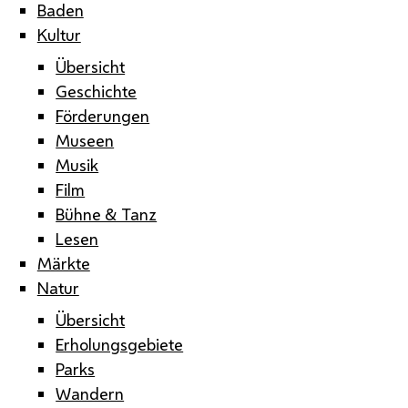
Baden
Kultur
Übersicht
Geschichte
Förderungen
Museen
Musik
Film
Bühne & Tanz
Lesen
Märkte
Natur
Übersicht
Erholungsgebiete
Parks
Wandern