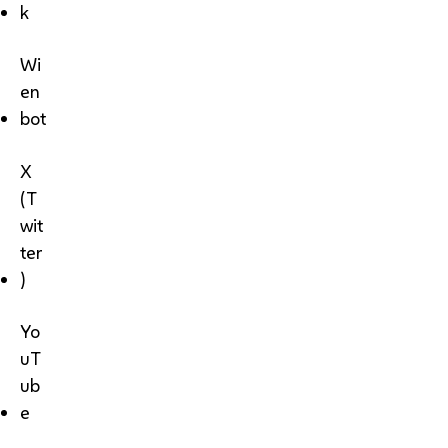
k
Wi
en
bot
X
(T
wit
ter
)
Yo
uT
ub
e