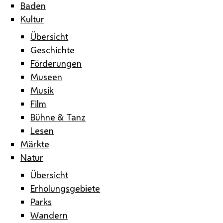
Baden
Kultur
Übersicht
Geschichte
Förderungen
Museen
Musik
Film
Bühne & Tanz
Lesen
Märkte
Natur
Übersicht
Erholungsgebiete
Parks
Wandern