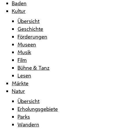
Baden
Kultur
Übersicht
Geschichte
Förderungen
Museen
Musik
Film
Bühne & Tanz
Lesen
Märkte
Natur
Übersicht
Erholungsgebiete
Parks
Wandern