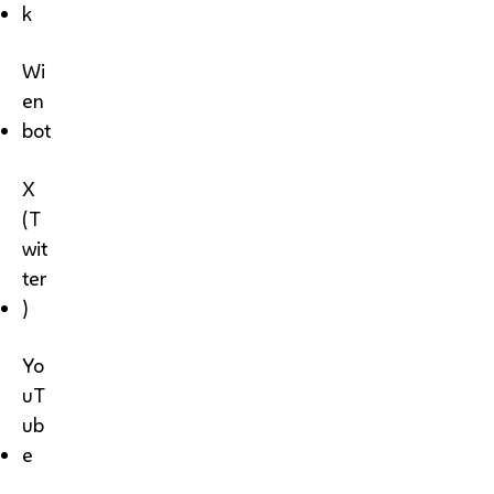
k
Wi
en
bot
X
(T
wit
ter
)
Yo
uT
ub
e