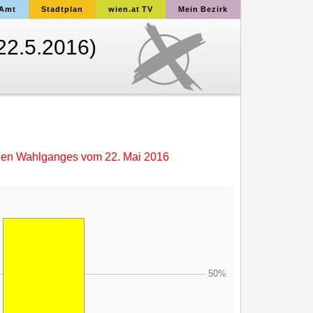
 Amt
Stadtplan
wien.at TV
Mein Bezirk
22.5.2016)
nen Wahlganges vom
22. Mai 2016
50%