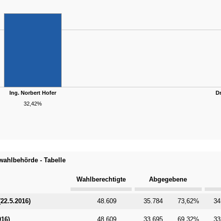
Ing. Norbert Hofer
Dr
32,42%
ahlbehörde - Tabelle
Wahlberechtigte
Abgegebene
ategorie
22.5.2016)
48.609
35.784
73,62%
34
016)
48.609
33.695
69,32%
33