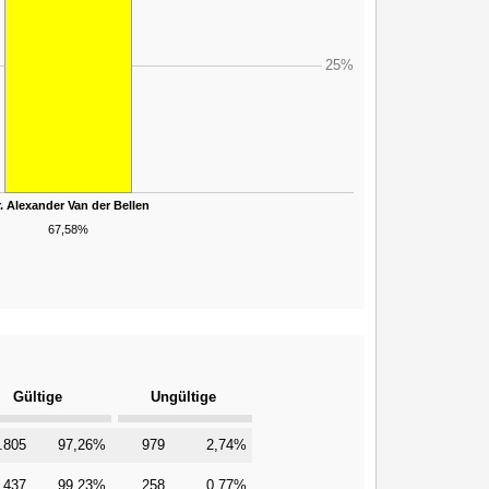
25%
. Alexander Van der Bellen
67,58%
Gültige
Ungültige
.805
97,26%
979
2,74%
.437
99,23%
258
0,77%