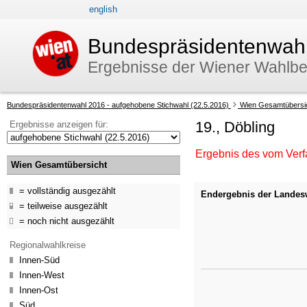
english
Zur Navigation
Zum Inhalt
Bundespräsidentenwahl
Ergebnisse der Wiener Wahlb
Ihre
Bundespräsidentenwahl 2016 - aufgehobene Stichwahl (22.5.2016)
Wien Gesamtübersi
aktuelle
19., Döbling
Ergebnisse anzeigen für:
Position:
Ergebnis des vom Verf
Wien Gesamtübersicht
vollständig ausgezählt
Endergebnis der Landes
teilweise ausgezählt
noch nicht ausgezählt
Regionalwahlkreise
Innen-Süd
Innen-West
Innen-Ost
Süd