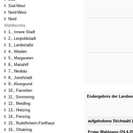
Süd-West
Nord-West
Nord
Wahlbezirke
1., Innere Stadt
2., Leopoldstadt
3., Landstraße
4., Wieden
5., Margareten
6., Mariahilf
7., Neubau
8., Josefstadt
9., Alsergrund
10., Favoriten
Endergebnis der Landesw
11., Simmering
12., Meidling
13., Hietzing
14., Penzing
K
aufgehobene Stichwahl (
15., Rudolfsheim-Fünfhaus
16., Ottakring
Erster Wahlgang (24.4.2