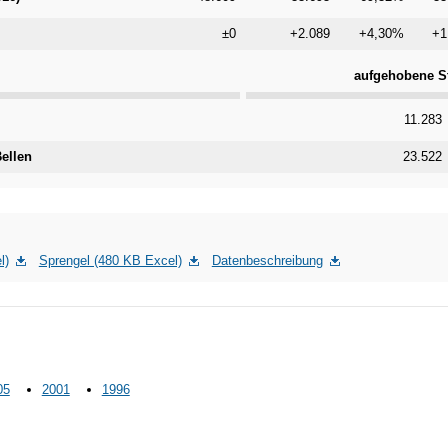
±0
+2.089
+4,30%
+1
aufgehobene St
Kategorie
11.283
Bellen
23.522
l)
Sprengel (480 KB Excel)
Datenbeschreibung
05
2001
1996