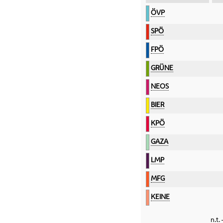
Kategorie
ÖVP
SPÖ
FPÖ
GRÜNE
NEOS
BIER
KPÖ
GAZA
LMP
MFG
KEINE
n.t.