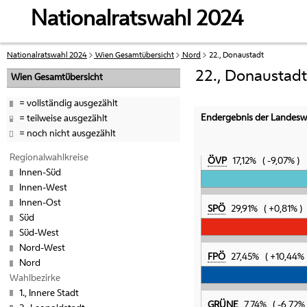
Zur Navigation
Zum Inhalt
Nationalratswahl 2024
Nationalratswahl 2024
Wien Gesamtübersicht
Nord
22., Donaustadt
Ihre
aktuelle
22., Donaustad
Wien Gesamtübersicht
Position:
vollständig ausgezählt
Endergebnis der Landes
teilweise ausgezählt
noch nicht ausgezählt
Regionalwahlkreise
ÖVP
17,12%
-9,07%
Innen-Süd
Innen-West
Innen-Ost
SPÖ
29,91%
+0,81%
Süd
Süd-West
Nord-West
FPÖ
27,45%
+10,44%
Nord
Wahlbezirke
1., Innere Stadt
GRÜNE
7,74%
-6,72%