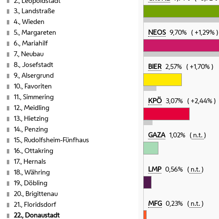
2., Leopoldstadt
3., Landstraße
4., Wieden
NEOS
9,70%
+1,29%
5., Margareten
6., Mariahilf
7., Neubau
8., Josefstadt
BIER
2,57%
+1,70%
9., Alsergrund
10., Favoriten
11., Simmering
KPÖ
3,07%
+2,44%
12., Meidling
13., Hietzing
14., Penzing
GAZA
1,02%
n.t.
15., Rudolfsheim-Fünfhaus
16., Ottakring
17., Hernals
LMP
0,56%
n.t.
18., Währing
19., Döbling
20., Brigittenau
MFG
0,23%
n.t.
21., Floridsdorf
22., Donaustadt