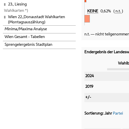
23., Liesing
Wahlkarten *)
KEINE
0,62%
n.t.
Wien 22.,Donaustadt Wahlkarten
(Montagsauszählung)
Minima/Maxima Analyse
n.t. — nicht teilgenomme
Wien Gesamt - Tabellen
Sprengelergebnis Stadtplan
Endergebnis der Landeswa
Wahlb
Kategorie
2024
2019
+/-
Sortierung:
Jahr
Partei