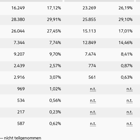
16.249
17,12%
23.269
26,19%
28.380
29,91%
25.855
29,10%
26.044
27,45%
15.113
17,01%
7.344
7,74%
12.849
14,46%
9.207
9,70%
7.474
8,41%
2.439
2,57%
774
0,87%
2.916
3,07%
561
0,63%
969
1,02%
n.t.
n.t.
534
0,56%
n.t.
n.t.
217
0,23%
n.t.
n.t.
587
0,62%
n.t.
n.t.
 — nicht teilgenommen