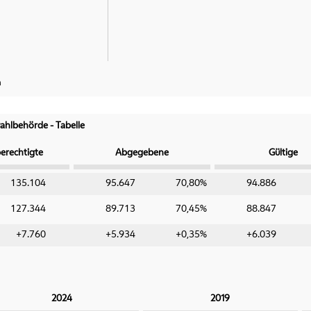
n
hlbehörde - Tabelle
erechtigte
Abgegebene
Gültige
135.104
95.647
70,80%
94.886
127.344
89.713
70,45%
88.847
+7.760
+5.934
+0,35%
+6.039
2024
2019