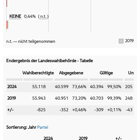
KEINE
0,44%
n.t.
2019
n.t. — nicht teilgenommen
Endergebnis der Landeswahlbehörde - Tabelle
Kategorie
Wahlberechtigte
Abgegebene
Gültige
Ungül
2024
2024
55.118
40.599
73,66%
40.394
99,50%
205
2019
2019
55.943
40.951
73,20%
40.703
99,39%
248
+/-
+/-
-825
-352
+0,46%
-309
+0,11%
-43
-
Sortierung:
Jahr
Partei
Kategorie
2024
2019
+/-