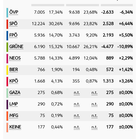
ÖVP
ÖVP
7.005
17,34%
9.638
23,68%
-2.633
-6,34%
SPÖ
SPÖ
12.224
30,26%
9.696
23,82%
2.528
+6,44%
FPÖ
FPÖ
5.936
14,70%
3.743
9,20%
2.193
+5,50%
GRÜNE
GRÜNE
6.190
15,32%
10.667
26,21%
-4.477
-10,89%
NEOS
NEOS
5.788
14,33%
4.899
12,04%
889
+2,29%
BIER
BIER
766
1,90%
194
0,48%
572
+1,42%
KPÖ
KPÖ
1.668
4,13%
355
0,87%
1.313
+3,26%
GAZA
GAZA
275
0,68%
n.t.
n.t.
275
±0,00%
LMP
LMP
290
0,72%
n.t.
n.t.
290
±0,00%
MFG
MFG
75
0,19%
n.t.
n.t.
75
±0,00%
KEINE
KEINE
177
0,44%
n.t.
n.t.
177
±0,00%