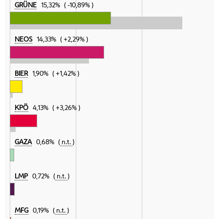
GRÜNE
15,32%
-10,89%
NEOS
14,33%
+2,29%
BIER
1,90%
+1,42%
KPÖ
4,13%
+3,26%
GAZA
0,68%
n.t.
LMP
0,72%
n.t.
MFG
0,19%
n.t.