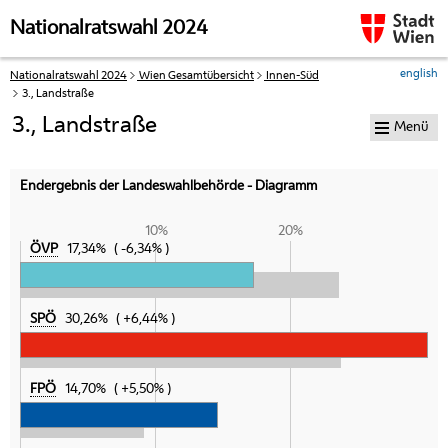
Zur Navigation
Zum Inhalt
Nationalratswahl 2024
english
Nationalratswahl 2024
Wien Gesamtübersicht
Innen-Süd
Ihre
3., Landstraße
aktuelle
Position:
3., Landstraße
Menü
Endergebnis der Landeswahlbehörde - Diagramm
10%
20%
ÖVP
17,34%
-6,34%
SPÖ
30,26%
+6,44%
FPÖ
14,70%
+5,50%