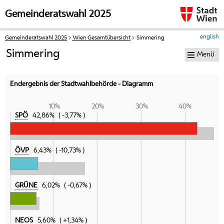
Zur Navigation
Zum Inhalt
Gemeinderatswahl 2025
english
Gemeinderatswahl 2025
Wien Gesamtübersicht
Simmering
Ihre
aktuelle
Simmering
Menü
Position:
Endergebnis der Stadtwahlbehörde - Diagramm
10%
20%
30%
40%
SPÖ
42,86%
-3,77%
ÖVP
6,43%
-10,73%
GRÜNE
6,02%
-0,67%
NEOS
5,60%
+1,34%