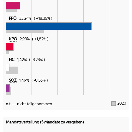
FPÖ
33,24%
+18,35%
KPÖ
2,93%
+1,82%
HC
1,42%
-3,23%
SÖZ
1,49%
-0,56%
2020
n.t. — nicht teilgenommen
Mandatsverteilung (5 Mandate zu vergeben)