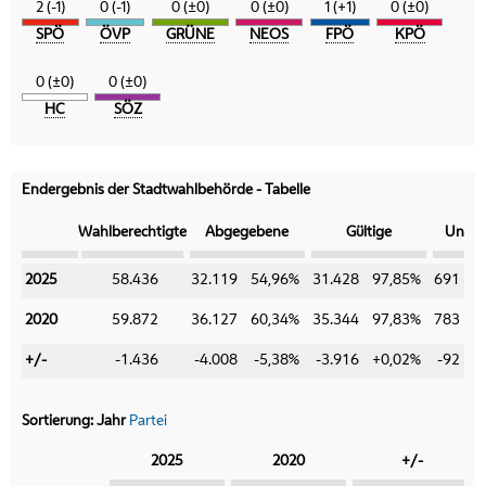
2 (-1)
0 (-1)
0 (±0)
0 (±0)
1 (+1)
0 (±0)
SPÖ
ÖVP
GRÜNE
NEOS
FPÖ
KPÖ
0 (±0)
0 (±0)
HC
SÖZ
Endergebnis der Stadtwahlbehörde - Tabelle
Kategorie
Wahlberechtigte
Abgegebene
Gültige
Ungül
2025
2025
58.436
32.119
54,96%
31.428
97,85%
691
2020
2020
59.872
36.127
60,34%
35.344
97,83%
783
+/-
+/-
-1.436
-4.008
-5,38%
-3.916
+0,02%
-92
-
Sortierung:
Jahr
Partei
Kategorie
2025
2020
+/-