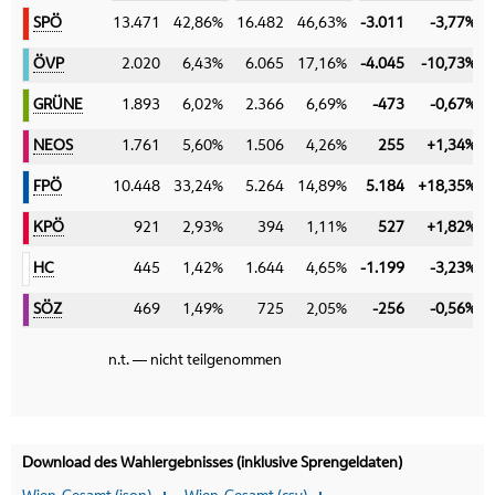
SPÖ
SPÖ
13.471
42,86%
16.482
46,63%
-3.011
-3,77%
ÖVP
ÖVP
2.020
6,43%
6.065
17,16%
-4.045
-10,73%
GRÜNE
GRÜNE
1.893
6,02%
2.366
6,69%
-473
-0,67%
NEOS
NEOS
1.761
5,60%
1.506
4,26%
255
+1,34%
FPÖ
FPÖ
10.448
33,24%
5.264
14,89%
5.184
+18,35%
KPÖ
KPÖ
921
2,93%
394
1,11%
527
+1,82%
HC
HC
445
1,42%
1.644
4,65%
-1.199
-3,23%
SÖZ
SÖZ
469
1,49%
725
2,05%
-256
-0,56%
n.t. — nicht teilgenommen
Download des Wahlergebnisses (inklusive Sprengeldaten)