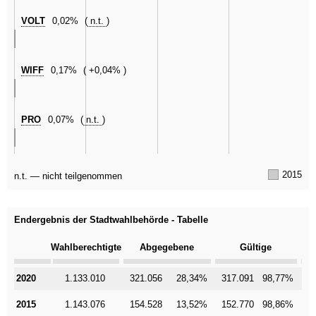
VOLT
0,02%
n.t.
WIFF
0,17%
+0,04%
PRO
0,07%
n.t.
2015
n.t. — nicht teilgenommen
Endergebnis der Stadtwahlbehörde - Tabelle
Kategorie
Wahlberechtigte
Abgegebene
Gültige
2020
2020
1.133.010
321.056
28,34%
317.091
98,77%
3
2015
2015
1.143.076
154.528
13,52%
152.770
98,86%
1