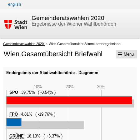
english
Zur Navigation
Zum Inhalt
Gemeinderatswahlen 2020
Ergebnisse der Wiener Wahlbehörden
Ihre
Gemeinderatswahlen 2020
Wien Gesamtübersicht Stimmkartenergebnisse
aktuelle
Wien Gesamtübersicht Briefwahl
Menü
Position:
Endergebnis der Stadtwahlbehörde - Diagramm
10%
20%
30%
SPÖ
39,75%
-0,54%
FPÖ
4,81%
-19,76%
GRÜNE
18,13%
+3,37%