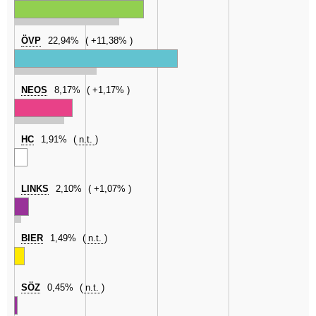
ÖVP
22,94%
+11,38%
NEOS
8,17%
+1,17%
HC
1,91%
n.t.
LINKS
2,10%
+1,07%
BIER
1,49%
n.t.
SÖZ
0,45%
n.t.