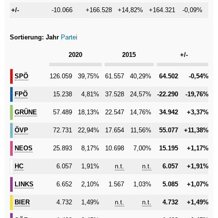
+/-
+/-
-10.066
+166.528
+14,82%
+164.321
-0,09%
+2.
Sortierung:
Jahr
Partei
Kategorie
2020
2015
+/-
SPÖ
SPÖ
126.059
39,75%
61.557
40,29%
64.502
-0,54%
FPÖ
FPÖ
15.238
4,81%
37.528
24,57%
-22.290
-19,76%
GRÜNE
GRÜNE
57.489
18,13%
22.547
14,76%
34.942
+3,37%
ÖVP
ÖVP
72.731
22,94%
17.654
11,56%
55.077
+11,38%
NEOS
NEOS
25.893
8,17%
10.698
7,00%
15.195
+1,17%
HC
HC
6.057
1,91%
n.t.
n.t.
6.057
+1,91%
LINKS
LINKS
6.652
2,10%
1.567
1,03%
5.085
+1,07%
BIER
BIER
4.732
1,49%
n.t.
n.t.
4.732
+1,49%