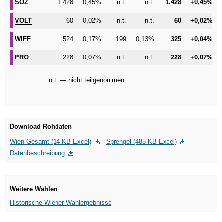
SÖZ
SÖZ
1.428
0,45%
n.t.
n.t.
1.428
+0,45%
VOLT
VOLT
60
0,02%
n.t.
n.t.
60
+0,02%
WIFF
WIFF
524
0,17%
199
0,13%
325
+0,04%
PRO
PRO
228
0,07%
n.t.
n.t.
228
+0,07%
n.t. — nicht teilgenommen
Download Rohdaten
Wien Gesamt (14 KB Excel)
Sprengel (485 KB Excel)
Datenbeschreibung
Weitere Wahlen
Historische Wiener Wahlergebnisse