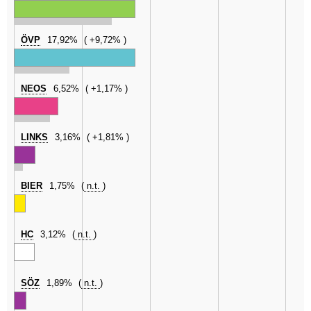
ÖVP
17,92%
+9,72%
NEOS
6,52%
+1,17%
LINKS
3,16%
+1,81%
BIER
1,75%
n.t.
HC
3,12%
n.t.
SÖZ
1,89%
n.t.