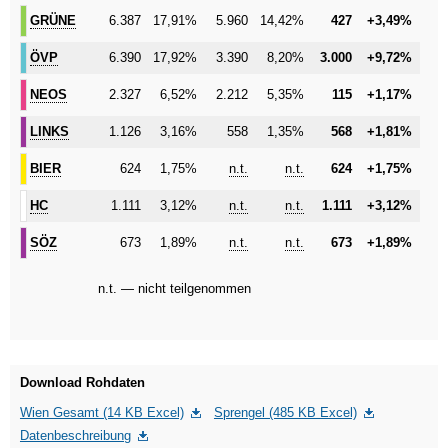
GRÜNE
GRÜNE
6.387
17,91%
5.960
14,42%
427
+3,49%
ÖVP
ÖVP
6.390
17,92%
3.390
8,20%
3.000
+9,72%
NEOS
NEOS
2.327
6,52%
2.212
5,35%
115
+1,17%
LINKS
LINKS
1.126
3,16%
558
1,35%
568
+1,81%
BIER
BIER
624
1,75%
n.t.
n.t.
624
+1,75%
HC
HC
1.111
3,12%
n.t.
n.t.
1.111
+3,12%
SÖZ
SÖZ
673
1,89%
n.t.
n.t.
673
+1,89%
n.t. — nicht teilgenommen
Download Rohdaten
Wien Gesamt (14 KB Excel)
Sprengel (485 KB Excel)
Datenbeschreibung