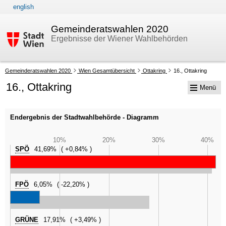
english
Zur Navigation
Zum Inhalt
Gemeinderatswahlen 2020
Ergebnisse der Wiener Wahlbehörden
Ihre
Gemeinderatswahlen 2020
Wien Gesamtübersicht
Ottakring
16., Ottakring
aktuelle
16., Ottakring
Menü
Position:
Endergebnis der Stadtwahlbehörde - Diagramm
10%
20%
30%
40%
SPÖ
41,69%
+0,84%
FPÖ
6,05%
-22,20%
GRÜNE
17,91%
+3,49%