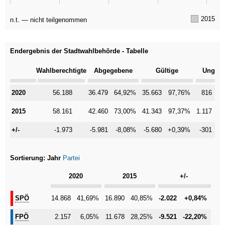
2015
n.t. — nicht teilgenommen
Endergebnis der Stadtwahlbehörde - Tabelle
Kategorie
Wahlberechtigte
Abgegebene
Gültige
Ungült
2020
2020
56.188
36.479
64,92%
35.663
97,76%
816
2
2015
2015
58.161
42.460
73,00%
41.343
97,37%
1.117
2
+/-
+/-
-1.973
-5.981
-8,08%
-5.680
+0,39%
-301
-0
Sortierung:
Jahr
Partei
Kategorie
2020
2015
+/-
SPÖ
SPÖ
14.868
41,69%
16.890
40,85%
-2.022
+0,84%
FPÖ
FPÖ
2.157
6,05%
11.678
28,25%
-9.521
-22,20%