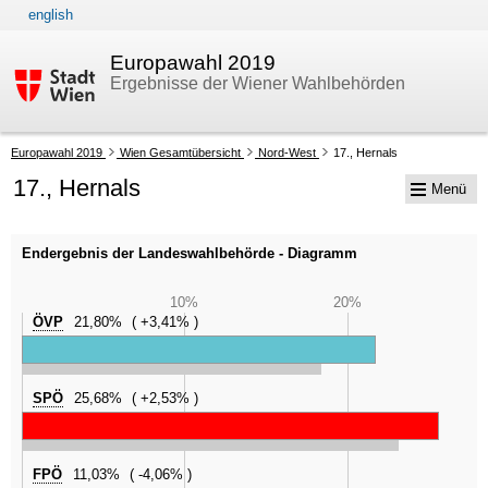
english
Zur Navigation
Zum Inhalt
Europawahl 2019
Ergebnisse der Wiener Wahlbehörden
Ihre
Europawahl 2019
Wien Gesamtübersicht
Nord-West
17., Hernals
aktuelle
17., Hernals
Menü
Position:
Endergebnis der Landeswahlbehörde - Diagramm
10%
20%
ÖVP
21,80%
+3,41%
SPÖ
25,68%
+2,53%
FPÖ
11,03%
-4,06%