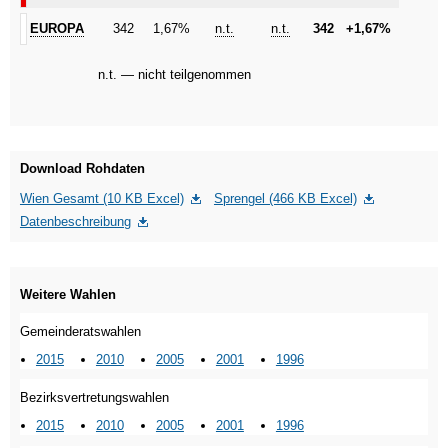
EUROPA
EUROPA
342
1,67%
n.t.
n.t.
342
+1,67%
n.t. — nicht teilgenommen
Download Rohdaten
Wien Gesamt (10 KB Excel)
Sprengel (466 KB Excel)
Datenbeschreibung
Weitere Wahlen
Gemeinderatswahlen
2015
2010
2005
2001
1996
Bezirksvertretungswahlen
2015
2010
2005
2001
1996