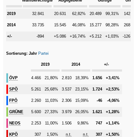
Wahlberechtigte
Abgegebene
Gültige
Ungül
2019
2019
32.841
20.631
62,82%
20.489
99,31%
142
2014
2014
33.735
15.545
46,08%
15.277
98,28%
268
+/-
+/-
-894
+5.086
+16,74%
+5.212
+1,03%
-126
-
Sortierung:
Jahr
Partei
Kategorie
2019
2014
+/-
ÖVP
ÖVP
4.466
21,80%
2.810
18,39%
1.656
+3,41%
SPÖ
SPÖ
5.261
25,68%
3.537
23,15%
1.724
+2,53%
FPÖ
FPÖ
2.260
11,03%
2.306
15,09%
-46
-4,06%
GRÜNE
GRÜNE
5.600
27,33%
3.979
26,05%
1.621
+1,28%
NEOS
NEOS
2.253
11,00%
1.506
9,86%
747
+1,14%
KPÖ
KPÖ
307
1,50%
n.t.
n.t.
307
+1,50%