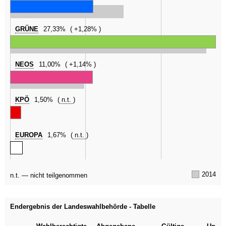
GRÜNE
27,33%
+1,28%
NEOS
11,00%
+1,14%
KPÖ
1,50%
n.t.
EUROPA
1,67%
n.t.
2014
n.t. — nicht teilgenommen
Endergebnis der Landeswahlbehörde - Tabelle
Kategorie