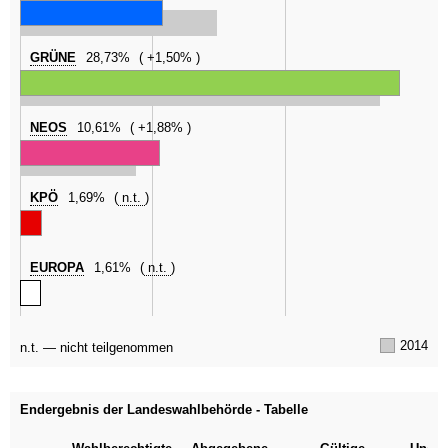
GRÜNE
28,73%
+1,50%
NEOS
10,61%
+1,88%
KPÖ
1,69%
n.t.
EUROPA
1,61%
n.t.
2014
n.t. — nicht teilgenommen
Endergebnis der Landeswahlbehörde - Tabelle
Kategorie