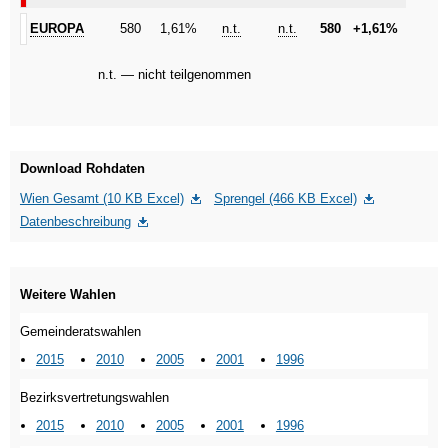
EUROPA
EUROPA
580
1,61%
n.t.
n.t.
580
+1,61%
n.t. — nicht teilgenommen
Download Rohdaten
Wien Gesamt (10 KB Excel)
Sprengel (466 KB Excel)
Datenbeschreibung
Weitere Wahlen
Gemeinderatswahlen
2015
2010
2005
2001
1996
Bezirksvertretungswahlen
2015
2010
2005
2001
1996