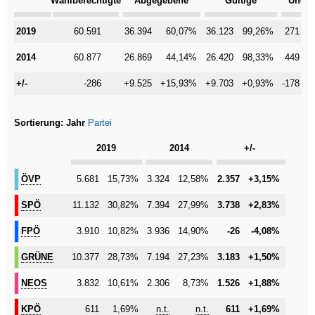
Wahlberechtigte
Abgegebene
Gültige
Ungül
2019
2019
60.591
36.394
60,07%
36.123
99,26%
271
2014
2014
60.877
26.869
44,14%
26.420
98,33%
449
+/-
+/-
-286
+9.525
+15,93%
+9.703
+0,93%
-178
-
Sortierung:
Jahr
Partei
Kategorie
2019
2014
+/-
ÖVP
ÖVP
5.681
15,73%
3.324
12,58%
2.357
+3,15%
SPÖ
SPÖ
11.132
30,82%
7.394
27,99%
3.738
+2,83%
FPÖ
FPÖ
3.910
10,82%
3.936
14,90%
-26
-4,08%
GRÜNE
GRÜNE
10.377
28,73%
7.194
27,23%
3.183
+1,50%
NEOS
NEOS
3.832
10,61%
2.306
8,73%
1.526
+1,88%
KPÖ
KPÖ
611
1,69%
n.t.
n.t.
611
+1,69%