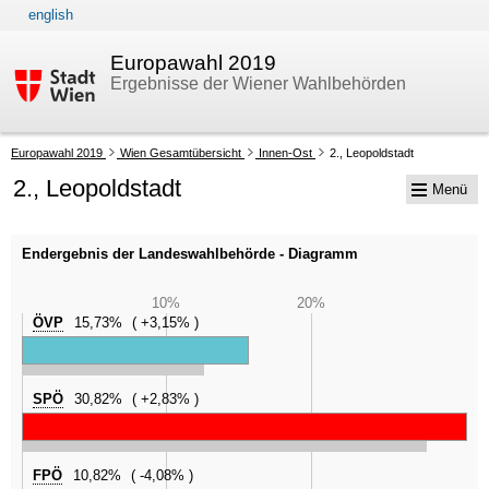
english
Zur Navigation
Zum Inhalt
Europawahl 2019
Ergebnisse der Wiener Wahlbehörden
Ihre
Europawahl 2019
Wien Gesamtübersicht
Innen-Ost
2., Leopoldstadt
aktuelle
2., Leopoldstadt
Menü
Position:
Endergebnis der Landeswahlbehörde - Diagramm
10%
20%
ÖVP
15,73%
+3,15%
SPÖ
30,82%
+2,83%
FPÖ
10,82%
-4,08%