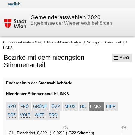
english
Zur Navigation
Zum Inhalt
Gemeinderatswahlen 2020
Ergebnisse der Wiener Wahlbehörden
Ihre
Gemeinderatswahlen 2020
Minima/Maxima Analyse
Niedrigster Stimmenanteil
aktuelle
LINKS
Position:
Bezirke mit dem niedrigsten
Menü
Stimmenanteil
Endergebnis der Stadtwahlbehörde
Niedrigster Stimmenanteil: LINKS
SPÖ
FPÖ
GRÜNE
ÖVP
NEOS
HC
LINKS
BIER
SÖZ
VOLT
WIFF
PRO
2%
4%
21., Floridsdorf
0,82%
+0,02%
522 Stimmen