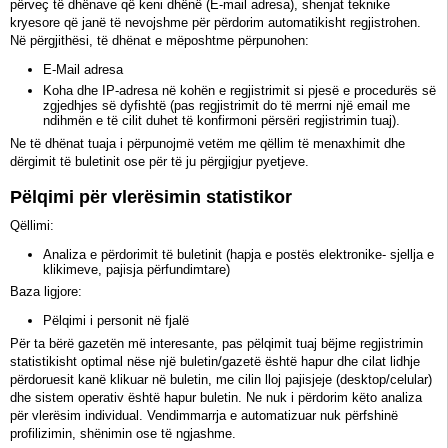
përveç të dhënave që keni dhënë (E-mail adresa), shenjat teknike
kryesore që janë të nevojshme për përdorim automatikisht regjistrohen.
Në përgjithësi, të dhënat e mëposhtme përpunohen:
E-Mail adresa
Koha dhe IP-adresa në kohën e regjistrimit si pjesë e procedurës së
zgjedhjes së dyfishtë (pas regjistrimit do të merrni një email me
ndihmën e të cilit duhet të konfirmoni përsëri regjistrimin tuaj).
Ne të dhënat tuaja i përpunojmë vetëm me qëllim të menaxhimit dhe
dërgimit të buletinit ose për të ju përgjigjur pyetjeve.
Pëlqimi për vlerësimin statistikor
Qëllimi:
Analiza e përdorimit të buletinit (hapja e postës elektronike- sjellja e
klikimeve, pajisja përfundimtare)
Baza ligjore:
Pëlqimi i personit në fjalë
Për ta bërë gazetën më interesante, pas pëlqimit tuaj bëjme regjistrimin
statistikisht optimal nëse një buletin/gazetë është hapur dhe cilat lidhje
përdoruesit kanë klikuar në buletin, me cilin lloj pajisjeje (desktop/celular)
dhe sistem operativ është hapur buletin. Ne nuk i përdorim këto analiza
për vlerësim individual. Vendimmarrja e automatizuar nuk përfshinë
profilizimin, shënimin ose të ngjashme.