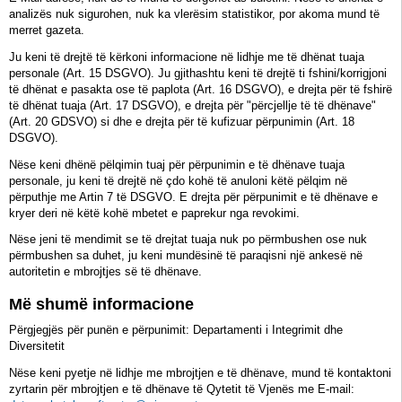
analizës nuk sigurohen, nuk ka vlerësim statistikor, por akoma mund të
merret gazeta.
Ju keni të drejtë të kërkoni informacione në lidhje me të dhënat tuaja
personale (Art. 15 DSGVO). Ju gjithashtu keni të drejtë ti fshini/korrigjoni
të dhënat e pasakta ose të paplota (Art. 16 DSGVO), e drejta për të fshirë
të dhënat tuaja (Art. 17 DSGVO), e drejta për "përcjellje të të dhënave"
(Art. 20 GDSVO) si dhe e drejta për të kufizuar përpunimin (Art. 18
DSGVO).
Nëse keni dhënë pëlqimin tuaj për përpunimin e të dhënave tuaja
personale, ju keni të drejtë në çdo kohë të anuloni këtë pëlqim në
përputhje me Artin 7 të DSGVO. E drejta për përpunimit e të dhënave e
kryer deri në këtë kohë mbetet e paprekur nga revokimi.
Nëse jeni të mendimit se të drejtat tuaja nuk po përmbushen ose nuk
përmbushen sa duhet, ju keni mundësinë të paraqisni një ankesë në
autoritetin e mbrojtjes së të dhënave.
Më shumë informacione
Përgjegjës për punën e përpunimit: Departamenti i Integrimit dhe
Diversitetit
Nëse keni pyetje në lidhje me mbrojtjen e të dhënave, mund të kontaktoni
zyrtarin për mbrojtjen e të dhënave të Qytetit të Vjenës me E-mail: