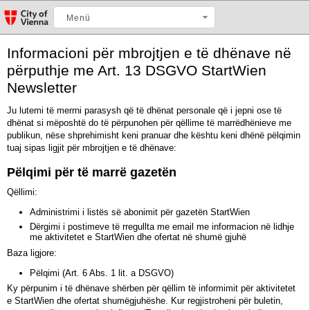
Menü
Informacioni për mbrojtjen e të dhënave në
përputhje me Art. 13 DSGVO StartWien
Newsletter
Ju lutemi të merrni parasysh që të dhënat personale që i jepni ose të
dhënat si mëposhtë do të përpunohen për qëllime të marrëdhënieve me
publikun, nëse shprehimisht keni pranuar dhe kështu keni dhënë pëlqimin
tuaj sipas ligjit për mbrojtjen e të dhënave:
Pëlqimi për të marrë gazetën
Qëllimi:
Administrimi i listës së abonimit për gazetën StartWien
Dërgimi i postimeve të rregullta me email me informacion në lidhje
me aktivitetet e StartWien dhe ofertat në shumë gjuhë
Baza ligjore:
Pëlqimi (Art. 6 Abs. 1 lit. a DSGVO)
Ky përpunim i të dhënave shërben për qëllim të informimit për aktivitetet
e StartWien dhe ofertat shumëgjuhëshe. Kur regjistroheni për buletin,