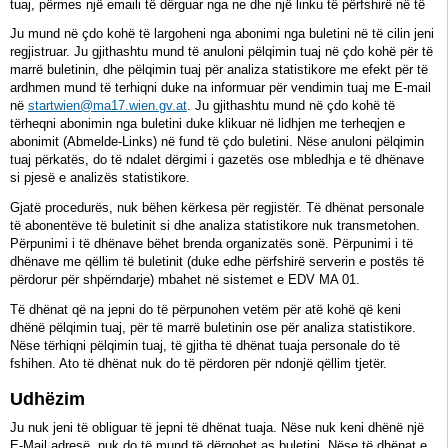
tuaj, përmes një emaili të dërguar nga ne dhe një linku të përfshirë në të
Ju mund në çdo kohë të largoheni nga abonimi nga buletini në të cilin jeni
regjistruar. Ju gjithashtu mund të anuloni pëlqimin tuaj në çdo kohë për të
marrë buletinin, dhe pëlqimin tuaj për analiza statistikore me efekt për të
ardhmen mund të terhiqni duke na informuar për vendimin tuaj me E-mail
në
startwien@ma17.wien.gv.at
. Ju gjithashtu mund në çdo kohë të
tërheqni abonimin nga buletini duke klikuar në lidhjen me terheqjen e
abonimit (Abmelde-Links) në fund të çdo buletini. Nëse anuloni pëlqimin
tuaj përkatës, do të ndalet dërgimi i gazetës ose mbledhja e të dhënave
si pjesë e analizës statistikore.
Gjatë procedurës, nuk bëhen kërkesa për regjistër. Të dhënat personale
të abonentëve të buletinit si dhe analiza statistikore nuk transmetohen.
Përpunimi i të dhënave bëhet brenda organizatës sonë. Përpunimi i të
dhënave me qëllim të buletinit (duke edhe përfshirë serverin e postës të
përdorur për shpërndarje) mbahet në sistemet e EDV MA 01.
Të dhënat që na jepni do të përpunohen vetëm për atë kohë që keni
dhënë pëlqimin tuaj, për të marrë buletinin ose për analiza statistikore.
Nëse tërhiqni pëlqimin tuaj, të gjitha të dhënat tuaja personale do të
fshihen. Ato të dhënat nuk do të përdoren për ndonjë qëllim tjetër.
Udhëzim
Ju nuk jeni të obliguar të jepni të dhënat tuaja. Nëse nuk keni dhënë një
E-Mail adresë, nuk do të mund të dërgohet as buletini. Nëse të dhënat e