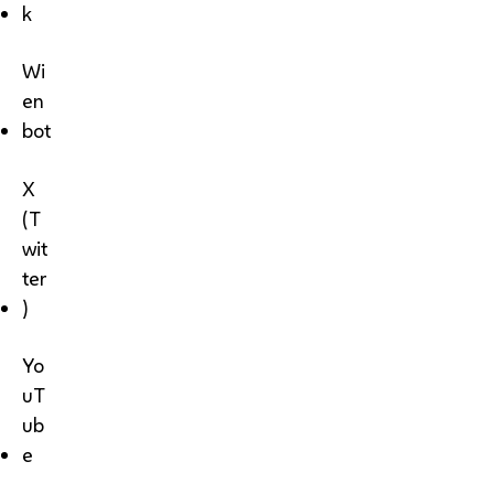
k
Wi
en
bot
X
(T
wit
ter
)
Yo
uT
ub
e