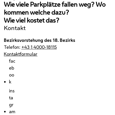
Kontakt
Bezirksvorstehung des 18. Bezirks
Telefon:
+43 1 4000-18115
Kontaktformular
fac
eb
oo
k
ins
ta
gr
am