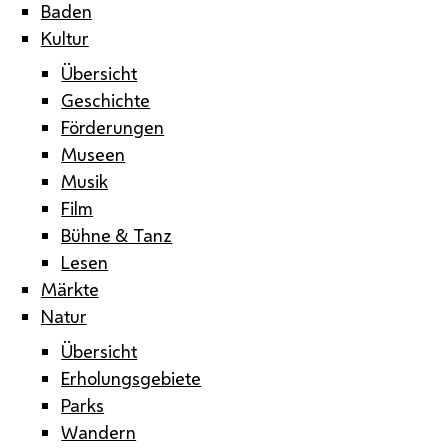
Baden
Kultur
Übersicht
Geschichte
Förderungen
Museen
Musik
Film
Bühne & Tanz
Lesen
Märkte
Natur
Übersicht
Erholungsgebiete
Parks
Wandern