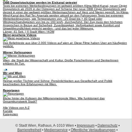
ÖBB Doppelstockzüge werden im Eiskanal getestet
Tests bei extremen Wetterbedingungen im weltweit größten Klima-Wind-Kanal, neuer Cityjet
Doppelstock ab 2026 in der Ostregion auf Schiene Der neue ÖBB Cityjet Doppelstock wird
derzeit in einer der weltweit größten Wettermaschinen auf Herz und Nieren geprüft. Im Klima-
Wind-Kanal des Rail Tec Arsenals werden aktuell an den Fahrzeugen Tests bei extremen
Wetterbedingungen, wie Temperaturen von - 25 Grad bis + 40 Grad oder
Windgeschwindigkeiten von bis zu 160 km/h, durchgeführt. Der Zug muss den höchsten
Ansprüchen in Bezug auf Sicherheit, Zuverlässigkeit, Verfügbarkeit sowie Komfort und
Umweltfreundlichkeit gerecht werden - und das bei jeder Witterung.
Länge: 41 Sek. | © Stadt Wien / KOM
Meist gesehene Videos
Das Beliebteste aus über 2.000 Videos auf wien.at: Diese Filme haben User am häufigsten
geklickt.
Wiener Vorlesungen
Wien, die Stadt der Wissenschaft und Kultur. Große ForscherInnen und DenkerInnen
erklären ihr Tun.
Wir und Wien
Heimat großer Töchter und Söhne: Persönlichkeiten aus Gesellschaft und Politik
beschreiben ihre Erfahrungen mit Wien.
Reportagen
Blicke hinter die Kulissen der Millionenmetropole Wien. Wie funktioniert das
Gesamtkunstwerk Stadt?
Alle Videos von A-Z
Kanäle
Kategorien
© Stadt Wien, Rathaus, A-1010 Wien •
Impressum
•
Datenschutz
•
Barrierefreiheit
•
Medienservice
•
Öffentliche Verlautbarungen
•