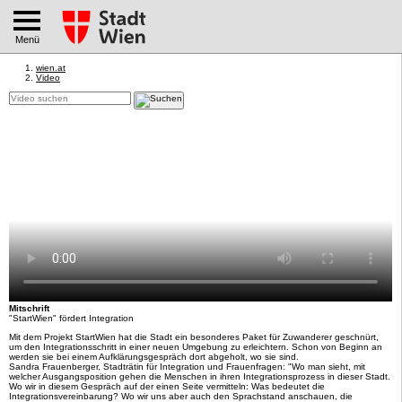
Menü
wien.at
Video
Mitschrift
"StartWien" fördert Integration
Mit dem Projekt StartWien hat die Stadt ein besonderes Paket für Zuwanderer geschnürt,
um den Integrationsschritt in einer neuen Umgebung zu erleichtern. Schon von Beginn an
werden sie bei einem Aufklärungsgespräch dort abgeholt, wo sie sind.
Sandra Frauenberger, Stadträtin für Integration und Frauenfragen: "Wo man sieht, mit
welcher Ausgangsposition gehen die Menschen in ihren Integrationsprozess in dieser Stadt.
Wo wir in diesem Gespräch auf der einen Seite vermitteln: Was bedeutet die
Integrationsvereinbarung? Wo wir uns aber auch den Sprachstand anschauen, die