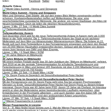
teilen:
Facebook
Twitter
google+
Aktuelle Videos
World Cities Summit - Vienna and Singapore
Wien und Singapur. Zwei Städte, die auf den ersten Blick Welten voneinander entfernt
scheinen. Kopfsteinpflasterstraßen treffen auf Wolkenkratzer. Die eine: eine
geschichtsträchtige europäische Metropole. Die andere: ein junger Stadtstaat, der Altes mit
Neuem kontrastiert. Doch sie teilen die gleichen Herausforderungen.
Länge: 3 Min. 27 Sek. | © World Cities Summit
Tiefengeothermie Aspern
Seit Dezember 2024 wird für die neue Tiefengeothermie-Anlage in Aspern mehr als 3.000
Meter in die Tiefe gebohrt. Die 1. Tiefengeothermie-Anlage der Stadt ist ein wichtiger
Meilenstein auf dem Weg zur klimaneutralen Wärmeversorgung Wiens. Die Anlage im 22.
Bezirk soll nach ihrer Fertigstellung in das Fernwärmenetz einspeisen und dann den Bedarf
von 20.000 Wiener Haushalten emissionsfrei decken. Gebaut wird die Anlage von deeep,
einem Joint Venture von OMV und Wien Energie.
Länge: 1 Min. | © Stadt Wien / KOM
30 Jahre Bildung im Mittelpunkt
Mit einem großen Festakt wurde das 30-Jahr-Jubiläum der "Bildung im Mittelpunkt" gefeiert.
Seit 2019 ist sie die zentrale Trägerorganisation für schulische Tagesbetreuung und
Ferienbetreuung in Wien und betreut 165 Standorte mit über 3.200 Mitarbeiter*innen und
begleitet dabei rund 44.700 Kinder.
Länge: 2 Min. 22 Sek. | © Stadt Wien / KOM
Dr. Georg Psota im Gespräch mit Gesundheitsstadtrat Peter Hacker
Mit der Pensionierung von Dr. Georg Psota geht eine Ära bei unseren Psychosozialen
Diensten zu Ende. Gesundheitsstadtrat Peter Hacker hat Georg Psota zu diesem Anlass
interviewt. Georg Psota war 40 Jahre beim PSD, davon 15 Jahre als Chefarzt. Im Interview
spricht er über die Meilensteine seiner beeindruckenden Laufbahn gesprochen, über
Entwicklungen in der Psychiatrie allgemein – und auch darüber, was ihm dabei hilft, mit
einem fordernden Arbeitsalltag und den andauernden Krisen umzugehen.
Länge: 27 Min. 57 Sek. | © Stadt Wien / KOM
Wiener Frauenwoche in Liesing
Von 3. - 8. März findet heuer bereits zum 2. Mal die Wiener Frauenwoche statt. Dabei gibt es
auch wieder einige Angebote in Liesing: eine Impfaktion bei uns in der Bezirksvorstehung,