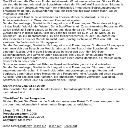
Qualifikationen, die Chancen für den Arbeitsmarkt. Wo wir uns anschauen: Gibt es Kinder,
wie sind die betreut, wie sind die Sprachkenntnisse der Kinder? Auf Basis dieser Erkenntnis
dann, in diesem Gespräch, wird dann ein individuelles Integrations-Begleitungsprogramm
entwickelt mit der neu zugewanderten Frau, mit dem neu zugewanderten Mann, wo wir
Infomodule anbieten."
Insgesamt acht Module zu verschiedenen Themen stehen zur Auswahl, etwa zur
Arbeitsmarktsituation in Wien oder dem Gesundheitssystem.
Sandra Frauenberger, Stadträtin für Integration und Frauenfragen: "Besonders wichtig ist
mir das Modul 'Wie tickt der Wiener'. Denn StartWien ist ein Zusammenleben-Programm. Wir
wollen gleich zu Beginn sagen, wir freuen uns, dass du da bist. Wir sagen 'Ja' zur
Zuwanderung in dieser Stadt. Aber im Gegenzug sagen sie auch 'Ja' zu Wien, 'Ja' zu
Österreich, 'Ja' zur Rechtsordnung, zu den Menschenrechten, zu den Frauenrechten."
Wer mindestens drei der Module besucht, darf Sprachgutscheine im Wert von 300 Euro
einlösen. Die finden sich im Bildungspass.
Sandra Frauenberger, Stadträtin für Integration und Frauenfragen: "In diesem Bildungspass
kann man sich den Besuch der Module, aber auch den Besuch der Sprachmaßnahmen
eintragen lassen. Und in dem Bildungspass befindet sich auch der 300-Euro-
Sprachgutschein. Und wir verknüpfen sozusagen den Besuch eines Moduls mit dem
Einlösen eines Sprachgutscheins. Das soll auch einen Anreiz darstellen, die Module auch
tatsächlich zu besuchen."
Summa summarum sollen mit Hilfe des Projektes Konflikte gar nicht erst entstehen.
Sandra Frauenberger, Stadträtin für Integration und Frauenfragen: "Und wenn wir neu
zugewanderte Menschen in ihrem individuellen Integrationsprozess gut fördern und
begleiten, dann haben diese Menschen eine Perspektive, eine Aussicht auf einen sozialen
Aufstieg. Und das alles sind Faktoren, die letztendlich Konflikte vermeiden. Das heißt,
StartWien ist in erster Linie ein Zusammenleben-Projekt."
Archiv-Video vom 03.12.2009:
Bitte beachten Sie, dass die Inhalte (Termine, Kontaktmöglichkeiten,...) möglicherweise nicht
mehr aktuell sind.
"StartWien" fördert Integration
Mit dem Projekt StartWien hat die Stadt ein besonderes Paket für Zuwanderer geschnürt,
um den Integrationsschritt in einer neuen Umgebung zu erleichtern.
Länge:
2 Min. 18 Sek.
Produktionsdatum:
2008
Erstausstrahlung:
24.10.2008
Copyright:
Stadt Wien
Diese Seite
Empfehlen
Teilen auf
Teilen auf
Teilen auf