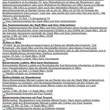
eine Ausstellung im Kunstsalon 23, eine Filmvorführung im Haus der Begegnung, eine
Diskussionsveranstaltung oder auch Workshops für Mädchen von Wien Kanal und Wiener
Wohnen. Alle Infos zu unseren aber auch den wienweiten Aktionen gibt es unter
wienerfrauenwoche.at Darüber hinaus gib es am 20. März um 19 Uhr im Festsaal der
Bezirksvorstehung eine Lesung "Lass das, das schickt sich nicht oder jetzt erst recht!". Alle
Aktionen sind kostenlos!
Länge: 3 Min. 15 Sek. | © Donaukanal TV
Das Traineeprogramm der Stadt Wien und ihrer Unternehmen
Das Traineeprogramm der Stadt Wien und ihrer Unternehmen bietet Studien-Absolventinnen
und Studien-Absolventen einen interessanten Einblick in das Umfeld der Stadt Wien. Ziel ist
die intensive Vernetzung innerhalb der Stadt Wien und ihrer Unternehmen.
Länge: 2 Min. 07 Sek. | © Stadt Wien / KOM
AT-Alert in Wien
"AT-Alert" ist ein Bevölkerungswarnsystem auf Basis der Mobilfunktechnologie "Cell
Broadcast". Die Stadt Wien und ihre Dienststellen können über dieses System eine
Textnachricht an Mobiltelefone senden. Diese Nachricht wird an alle eingeschalteten und in
einem Mobilfunknetz eingeloggten Telefone ausgesendet.
Länge: 55 Sek. | © Stadt Wien / KOM
Bürgermeister Ludwig: Wien kann Hochwasser
Bürgermeister Michael Ludwig und Bundeskanzler Karl Nehammer informierten im Rahmen
einer Pressekonferenz über die aktuelle Hochwassersituation in Wien.
Länge: 2 Min. 12 Sek. | © Stadt Wien / KOM
Medien-Update zur Unwetterlage
Wiens Bürgermeister Michael Ludwig hat am Rande des von der Stadt Wien einberufenen
Krisenstabes zur Unwetter- und Hochwassersituation gemeinsam mit den Spitzen der
Einsatzkräfte und des Magistrats sowie Wiener Linien ein Medien-Update zur Lage
gegeben.
Länge: 1 Min. 38 Sek. | © Stadt Wien / KOM
Bürgermeister-Interview mit Paul Tesarek
Waffenverbot, Renaturierung und grantige Wiener*innen: Nach einem politisch heißen
Sommer stellt sich Bürgermeister Michael Ludwig den Fragen von Paul Tesarek.
Länge: 22 Min. 42 Sek. | © Stadt Wien / W24