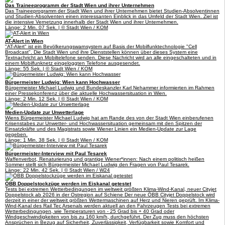
Das Traineeprogramm der Stadt Wien und ihrer Unternehmen
Das Traineeprogramm der Stadt Wien und ihrer Unternehmen bietet Studien-Absolventinnen
und Studien-Absolventen einen interessanten Einblick in das Umfeld der Stadt Wien. Ziel ist
die intensive Vernetzung innerhalb der Stadt Wien und ihrer Unternehmen.
Länge: 2 Min. 07 Sek. | © Stadt Wien / KOM
AT-Alert in Wien
"AT-Alert" ist ein Bevölkerungswarnsystem auf Basis der Mobilfunktechnologie "Cell
Broadcast". Die Stadt Wien und ihre Dienststellen können über dieses System eine
Textnachricht an Mobiltelefone senden. Diese Nachricht wird an alle eingeschalteten und in
einem Mobilfunknetz eingeloggten Telefone ausgesendet.
Länge: 55 Sek. | © Stadt Wien / KOM
Bürgermeister Ludwig: Wien kann Hochwasser
Bürgermeister Michael Ludwig und Bundeskanzler Karl Nehammer informierten im Rahmen
einer Pressekonferenz über die aktuelle Hochwassersituation in Wien.
Länge: 2 Min. 12 Sek. | © Stadt Wien / KOM
Medien-Update zur Unwetterlage
Wiens Bürgermeister Michael Ludwig hat am Rande des von der Stadt Wien einberufenen
Krisenstabes zur Unwetter- und Hochwassersituation gemeinsam mit den Spitzen der
Einsatzkräfte und des Magistrats sowie Wiener Linien ein Medien-Update zur Lage
gegeben.
Länge: 1 Min. 38 Sek. | © Stadt Wien / KOM
Bürgermeister-Interview mit Paul Tesarek
Waffenverbot, Renaturierung und grantige Wiener*innen: Nach einem politisch heißen
Sommer stellt sich Bürgermeister Michael Ludwig den Fragen von Paul Tesarek.
Länge: 22 Min. 42 Sek. | © Stadt Wien / W24
ÖBB Doppelstockzüge werden im Eiskanal getestet
Tests bei extremen Wetterbedingungen im weltweit größten Klima-Wind-Kanal, neuer Cityjet
Doppelstock ab 2026 in der Ostregion auf Schiene Der neue ÖBB Cityjet Doppelstock wird
derzeit in einer der weltweit größten Wettermaschinen auf Herz und Nieren geprüft. Im Klima-
Wind-Kanal des Rail Tec Arsenals werden aktuell an den Fahrzeugen Tests bei extremen
Wetterbedingungen, wie Temperaturen von - 25 Grad bis + 40 Grad oder
Windgeschwindigkeiten von bis zu 160 km/h, durchgeführt. Der Zug muss den höchsten
Ansprüchen in Bezug auf Sicherheit, Zuverlässigkeit, Verfügbarkeit sowie Komfort und