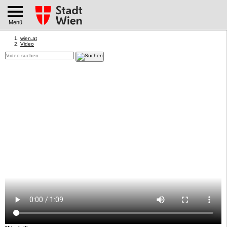
Menü
wien.at
Video