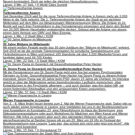
Neuem kontrastiert. Doch sie teilen die gleichen Herausforderungen.
Länge: 3 Min. 27 Sek. | © World Cities Summit
Tiefengeothermie Aspern
Seit Dezember 2024 wird für die neue Tiefengeothermie-Anlage in Aspern mehr als 3.000
Meter in die Tiefe gebohrt. Die 1. Tiefengeothermie-Anlage der Stadt ist ein wichtiger
Meilenstein auf dem Weg zur klimaneutralen Wärmeversorgung Wiens. Die Anlage im 22.
Bezirk soll nach ihrer Fertigstellung in das Fernwärmenetz einspeisen und dann den Bedarf
von 20.000 Wiener Haushalten emissionsfrei decken. Gebaut wird die Anlage von deeep,
einem Joint Venture von OMV und Wien Energie.
Länge: 1 Min. | © Stadt Wien / KOM
30 Jahre Bildung im Mittelpunkt
Mit einem großen Festakt wurde das 30-Jahr-Jubiläum der "Bildung im Mittelpunkt" gefeiert.
Seit 2019 ist sie die zentrale Trägerorganisation für schulische Tagesbetreuung und
Ferienbetreuung in Wien und betreut 165 Standorte mit über 3.200 Mitarbeiter*innen und
begleitet dabei rund 44.700 Kinder.
Länge: 2 Min. 22 Sek. | © Stadt Wien / KOM
Dr. Georg Psota im Gespräch mit Gesundheitsstadtrat Peter Hacker
Mit der Pensionierung von Dr. Georg Psota geht eine Ära bei unseren Psychosozialen
Diensten zu Ende. Gesundheitsstadtrat Peter Hacker hat Georg Psota zu diesem Anlass
interviewt. Georg Psota war 40 Jahre beim PSD, davon 15 Jahre als Chefarzt. Im Interview
spricht er über die Meilensteine seiner beeindruckenden Laufbahn gesprochen, über
Entwicklungen in der Psychiatrie allgemein – und auch darüber, was ihm dabei hilft, mit
einem fordernden Arbeitsalltag und den andauernden Krisen umzugehen.
Länge: 27 Min. 57 Sek. | © Stadt Wien / KOM
Wiener Frauenwoche in Liesing
Von 3. - 8. März findet heuer bereits zum 2. Mal die Wiener Frauenwoche statt. Dabei gibt es
auch wieder einige Angebote in Liesing: eine Impfaktion bei uns in der Bezirksvorstehung,
eine Ausstellung im Kunstsalon 23, eine Filmvorführung im Haus der Begegnung, eine
Diskussionsveranstaltung oder auch Workshops für Mädchen von Wien Kanal und Wiener
Wohnen. Alle Infos zu unseren aber auch den wienweiten Aktionen gibt es unter
wienerfrauenwoche.at Darüber hinaus gib es am 20. März um 19 Uhr im Festsaal der
Bezirksvorstehung eine Lesung "Lass das, das schickt sich nicht oder jetzt erst recht!". Alle
Aktionen sind kostenlos!
Länge: 3 Min. 15 Sek. | © Donaukanal TV