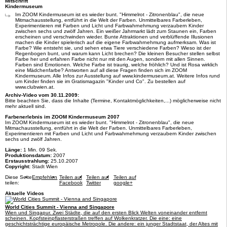
Mitschrift
Kindermuseum
Im
ZOOM
Kindermuseum ist es wieder bunt. "Himmelrot - Zitronenblau", die neue
Mitmachausstellung, entführt in die Welt der Farben. Unmittelbares Farberleben,
Experimentieren mit Farben und Licht und Farbwahrnehmung verzaubern Kinder
zwischen sechs und zwölf Jahren. Ein weißer Jahrmarkt lädt zum Staunen ein, Farben
erscheinen und verschwinden wieder. Bunte Attraktionen und verblüffende Illusionen
machen die Kinder spielerisch auf die eigene Farbwahrnehmung aufmerksam. Was ist
Farbe? Wie entsteht sie, und sehen etwa Tiere verschiedene Farben? Wieso ist der
Regenbogen bunt, und warum kann Licht brechen? Die kleinen Besucher stellen selbst
Farbe her und erfahren Farbe nicht nur mit den Augen, sondern mit allen Sinnen.
Farben sind Emotionen. Welche Farbe ist traurig, welche fröhlich? Und ist Rosa wirklich
eine Mädchenfarbe? Antworten auf all diese Fragen finden sich im
ZOOM
Kindermuseum. Alle Infos zur Ausstellung auf www.kindermuseum.at. Weitere Infos rund
um Kinder finden sie im Gratismagazin "Kinder und Co". Zu bestellen auf
www.clubwien.at.
Archiv-Video vom 30.11.2009:
Bitte beachten Sie, dass die Inhalte (Termine, Kontaktmöglichkeiten,...) möglicherweise nicht
mehr aktuell sind.
Farbenerlebnis im ZOOM Kindermuseum 2007
Im ZOOM Kindermuseum ist es wieder bunt. "Himmelrot - Zitronenblau", die neue
Mitmachausstellung, entführt in die Welt der Farben. Unmittelbares Farberleben,
Experimentieren mit Farben und Licht und Farbwahrnehmung verzaubern Kinder zwischen
sechs und zwölf Jahren.
Länge:
1 Min. 09 Sek.
Produktionsdatum:
2007
Erstausstrahlung:
25.10.2007
Copyright:
Stadt Wien
Diese Seite
Empfehlen
Teilen auf
Teilen auf
Teilen auf
teilen:
Facebook
Twitter
google+
Aktuelle Videos
World Cities Summit - Vienna and Singapore
Wien und Singapur. Zwei Städte, die auf den ersten Blick Welten voneinander entfernt
scheinen. Kopfsteinpflasterstraßen treffen auf Wolkenkratzer. Die eine: eine
geschichtsträchtige europäische Metropole. Die andere: ein junger Stadtstaat, der Altes mit