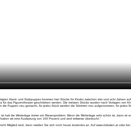
efertigten Hand- und Stabpuppen kommen hier Stücke für Kinder zwischen drei und acht Jahren au
xtra für das Figurentheater geschrieben werden. Die meisten Stücke wurden nach Vorlagen von K
rden die Puppen neu gemacht, für jedes Stück werden die Stimmen neu aufgenommen, für jedes St
er ist halt die Wetterlage immer ein Riesenproblem. Wenn die Wetterlage sehr schön ist, dann ist 
 haben wir eine Auslastung von 100 Prozent und sind teilweise überbucht."
nicht Mitglied sind, dann melden Sie sich noch heute kostenlos an. Auf www.clubwien.at oder bei 