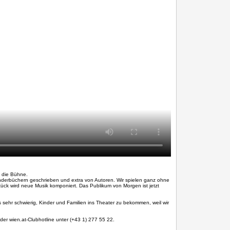
f die Bühne.
inderbüchern geschrieben und extra von Autoren. Wir spielen ganz ohne
ück wird neue Musik komponiert. Das Publikum von Morgen ist jetzt
es sehr schwierig, Kinder und Familien ins Theater zu bekommen, weil wir
der wien.at-Club
hotline
unter (+43 1) 277 55 22.