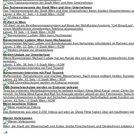
Das Traineeprogramm der Stadt Wien und ihrer Unternehmen
Das Traineeprogramm der Stadt Wien und ihrer Unternehmen bietet Studien-Absolventinnen und 
Länge: 2 Min. 07 Sek. | © Stadt Wien / KOM
AT-Alert in Wien
"AT-Alert" ist ein Bevölkerungswarnsystem auf Basis der Mobilfunktechnologie "Cell Broadcast"
einem Mobilfunknetz eingeloggten Telefone ausgesendet.
Länge: 55 Sek. | © Stadt Wien / KOM
Bürgermeister Ludwig: Wien kann Hochwasser
Bürgermeister Michael Ludwig und Bundeskanzler Karl Nehammer informierten im Rahmen einer
Länge: 2 Min. 12 Sek. | © Stadt Wien / KOM
Medien-Update zur Unwetterlage
Wiens Bürgermeister Michael Ludwig hat am Rande des von der Stadt Wien einberufenen Krise
gegeben.
Länge: 1 Min. 38 Sek. | © Stadt Wien / KOM
Bürgermeister-Interview mit Paul Tesarek
Waffenverbot, Renaturierung und grantige Wiener*innen: Nach einem politisch heißen Sommer 
Länge: 22 Min. 42 Sek. | © Stadt Wien / W24
ÖBB Doppelstockzüge werden im Eiskanal getestet
Tests bei extremen Wetterbedingungen im weltweit größten Klima-Wind-Kanal, neuer Cityjet Do
geprüft. Im Klima-Wind-Kanal des Rail Tec Arsenals werden aktuell an den Fahrzeugen Tests
höchsten Ansprüchen in Bezug auf Sicherheit, Zuverlässigkeit, Verfügbarkeit sowie Komfort un
Länge: 41 Sek. | © Stadt Wien / KOM
Meist gesehene Videos
Das Beliebteste aus über 2.000 Videos auf wien.at: Diese Filme haben User am häufigsten gekl
Wiener Vorlesungen
Wien, die Stadt der Wissenschaft und Kultur. Große ForscherInnen und DenkerInnen erklären i