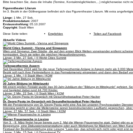
Bitte beachten Sie, dass die Inhalte (Termine, Kontaktmöglichkeiten,...) möglicherweise nicht me
Figurentheater Lilarum
Im 3. Bezirk in der Göllnergasse befindet sich das Figurentheater Lilarum. Mit extra angefer
Länge:
1 Min. 27 Sek.
Produktionsdatum:
2007
Erstausstrahlung:
05.10.2007
Copyright:
Stadt Wien
Diese Seite teilen:
Empfehlen
Teilen auf Facebook
Aktuelle Videos
World Cities Summit - Vienna and Singapore
Wien und Singapur. Zwei Städte, die auf den ersten Blick Welten voneinander entfernt scheinen
kontrastiert. Doch sie teilen die gleichen Herausforderungen.
Länge: 3 Min. 27 Sek. | © World Cities Summit
Tiefengeothermie Aspern
Seit Dezember 2024 wird für die neue Tiefengeothermie-Anlage in Aspern mehr als 3.000 Meter
Bezirk soll nach ihrer Fertigstellung in das Fernwärmenetz einspeisen und dann den Bedarf 
Länge: 1 Min. | © Stadt Wien / KOM
30 Jahre Bildung im Mittelpunkt
Mit einem großen Festakt wurde das 30-Jahr-Jubiläum der "Bildung im Mittelpunkt" gefeiert. Se
und begleitet dabei rund 44.700 Kinder.
Länge: 2 Min. 22 Sek. | © Stadt Wien / KOM
Dr. Georg Psota im Gespräch mit Gesundheitsstadtrat Peter Hacker
Mit der Pensionierung von Dr. Georg Psota geht eine Ära bei unseren Psychosozialen Dienste
Interview spricht er über die Meilensteine seiner beeindruckenden Laufbahn gesprochen, über
Länge: 27 Min. 57 Sek. | © Stadt Wien / KOM
Wiener Frauenwoche in Liesing
Von 3. - 8. März findet heuer bereits zum 2. Mal die Wiener Frauenwoche statt. Dabei gibt es 
Begegnung, eine Diskussionsveranstaltung oder auch Workshops für Mädchen von Wien Kanal 
Festsaal der Bezirksvorstehung eine Lesung "Lass das, das schickt sich nicht oder jetzt erst rec
Länge: 3 Min. 15 Sek. | © Donaukanal TV