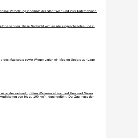
tensive Vernetzung innerhalb der Stadt Wien und ihrer Unternehmen.
lefone senden. Diese Nachricht wird an alle eingeschalteten und in
d des Magistrats sowie Wiener Linien ein Medien-Update zur Lage
n einer der weltweit größten Wettermaschinen auf Herz und Nieren
windigkeiten von bis zu 160 km/h, durchgeführt. Der Zug muss den