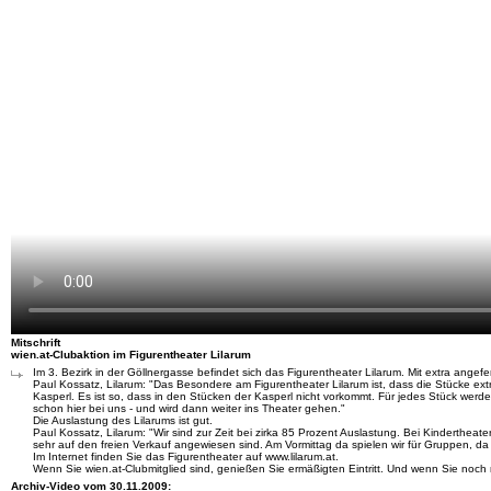
Mitschrift
wien.at-Clubaktion im Figurentheater Lilarum
Im 3. Bezirk in der Göllnergasse befindet sich das Figurentheater Lilarum. Mit extra ang
Paul Kossatz, Lilarum: "Das Besondere am Figurentheater Lilarum ist, dass die Stücke e
Kasperl. Es ist so, dass in den Stücken der Kasperl nicht vorkommt. Für jedes Stück we
schon hier bei uns - und wird dann weiter ins Theater gehen."
Die Auslastung des Lilarums ist gut.
Paul Kossatz, Lilarum: "Wir sind zur Zeit bei zirka 85 Prozent Auslastung. Bei Kindertheat
sehr auf den freien Verkauf angewiesen sind. Am Vormittag da spielen wir für Gruppen, da
Im Internet finden Sie das Figurentheater auf www.lilarum.at.
Wenn Sie wien.at-Clubmitglied sind, genießen Sie ermäßigten Eintritt. Und wenn Sie noch 
Archiv-Video vom 30.11.2009: