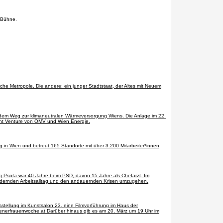
e Bühne.
sche Metropole. Die andere: ein junger Stadtstaat, der Altes mit Neuem
uf dem Weg zur klimaneutralen Wärmeversorgung Wiens. Die Anlage im 22.
oint Venture von OMV und Wien Energie.
ng in Wien und betreut 165 Standorte mit über 3.200 Mitarbeiter*innen
g Psota war 40 Jahre beim PSD, davon 15 Jahre als Chefarzt. Im
 fordernden Arbeitsalltag und den andauernden Krisen umzugehen.
usstellung im Kunstsalon 23, eine Filmvorführung im Haus der
enerfrauenwoche.at Darüber hinaus gib es am 20. März um 19 Uhr im