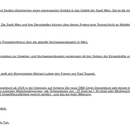
Studien-Absolventen einen interessanten Einblick in das Umfeld der Stadt Wien. Ziel ist die in
. Die Stadt Wien und ihre Dienststellen können über dieses System eine Textnachricht an Mobilte
 Pressekonferenz über die aktuelle Hochwassersituation in Wien.
nstabes zur Unwetter- und Hochwassersituation gemeinsam mit den Spitzen der Einsatzkräfte un
stellt sich Bürgermeister Michael Ludwig den Fragen von Paul Tesarek.
ppelstock ab 2026 in der Ostregion auf Schiene Der neue ÖBB Cityjet Doppelstock wird derzeit i
 bei extremen Wetterbedingungen, wie Temperaturen von - 25 Grad bis + 40 Grad oder Windgesch
d Umweltfreundlichkeit gerecht werden - und das bei jeder Witterung.
ickt.
hr Tun.