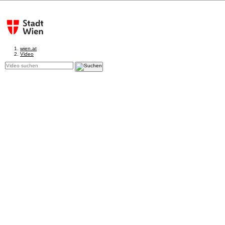
wien.at
Video