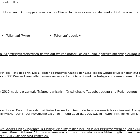
hr aktuell sind.
tigten Hand- und Stabpuppen kommen hier Stücke für Kinder zwischen drei und acht Jahren auf di
Teilen auf Twitter
Teilen auf google+
. Kopfsteinpflasterstraßen treffen auf Wolkenkratzer. Die eine: eine geschichtsträchtige europäi
 in die Tiefe gebohrt. Die 1. Tiefengeothermie-Anlage der Stadt ist ein wichtiger Meilenstein a
von 20.000 Wiener Haushalten emissionsfrei decken. Gebaut wird die Anlage von deeep, einem J
it 2019 ist sie die zentrale Trägerorganisation für schulische Tagesbetreuung und Ferienbetreuu
n zu Ende. Gesundheitsstadtrat Peter Hacker hat Georg Psota zu diesem Anlass interviewt. Geor
 Entwicklungen in der Psychiatrie allgemein – und auch darüber, was ihm dabei hilft, mit einem
auch wieder einige Angebote in Liesing: eine Impfaktion bei uns in der Bezirksvorstehung, eine A
und Wiener Wohnen. Alle Infos zu unseren aber auch den wienweiten Aktionen gibt es unter wi
ht!". Alle Aktionen sind kostenlos!