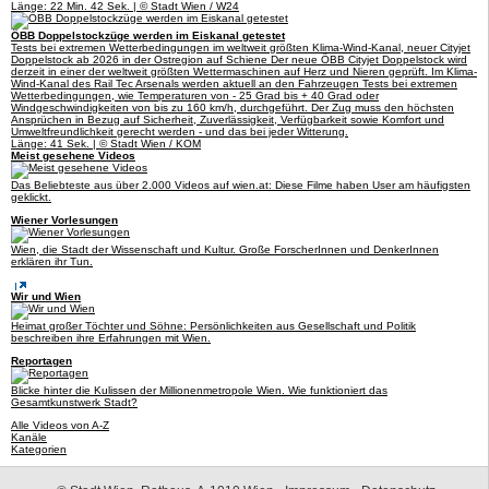
Länge: 22 Min. 42 Sek. | © Stadt Wien / W24
ÖBB Doppelstockzüge werden im Eiskanal getestet
Tests bei extremen Wetterbedingungen im weltweit größten Klima-Wind-Kanal, neuer Cityjet
Doppelstock ab 2026 in der Ostregion auf Schiene Der neue ÖBB Cityjet Doppelstock wird
derzeit in einer der weltweit größten Wettermaschinen auf Herz und Nieren geprüft. Im Klima-
Wind-Kanal des Rail Tec Arsenals werden aktuell an den Fahrzeugen Tests bei extremen
Wetterbedingungen, wie Temperaturen von - 25 Grad bis + 40 Grad oder
Windgeschwindigkeiten von bis zu 160 km/h, durchgeführt. Der Zug muss den höchsten
Ansprüchen in Bezug auf Sicherheit, Zuverlässigkeit, Verfügbarkeit sowie Komfort und
Umweltfreundlichkeit gerecht werden - und das bei jeder Witterung.
Länge: 41 Sek. | © Stadt Wien / KOM
Meist gesehene Videos
Das Beliebteste aus über 2.000 Videos auf wien.at: Diese Filme haben User am häufigsten
geklickt.
Wiener Vorlesungen
Wien, die Stadt der Wissenschaft und Kultur. Große ForscherInnen und DenkerInnen
erklären ihr Tun.
Wir und Wien
Heimat großer Töchter und Söhne: Persönlichkeiten aus Gesellschaft und Politik
beschreiben ihre Erfahrungen mit Wien.
Reportagen
Blicke hinter die Kulissen der Millionenmetropole Wien. Wie funktioniert das
Gesamtkunstwerk Stadt?
Alle Videos von A-Z
Kanäle
Kategorien