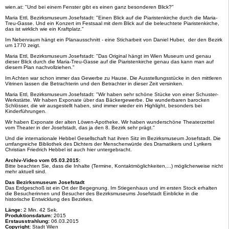
wien.at: "Und bei einem Fenster gibt es einen ganz besonderen Blick?"
Maria Ettl, Bezirksmuseum Josefstadt: "Einen Blick auf die Piaristenkirche durch die Maria-
Treu-Gasse. Und ein Konzert im Festsaal mit dem Blick auf die beleuchtete Piaristenkirche,
das ist wirklich wie ein Kraftplatz."
Im Nebenraum hängt ein Planausschnitt - eine Sticharbeit von Daniel Huber, der den Bezirk
um 1770 zeigt.
Maria Ettl, Bezirksmuseum Josefstadt: "Das Original hängt im Wien Museum und genau
dieser Blick durch die Maria-Treu-Gasse auf die Piaristenkirche genau das kann man auf
diesem Plan nachvollziehen."
Im Achten war schon immer das Gewerbe zu Hause. Die Ausstellungsstücke in den mittleren
Vitrinen lassen die Betrachterin und den Betrachter in dieser Zeit versinken.
Maria Ettl, Bezirksmuseum Josefstadt: "Wir haben sehr schöne Stücke von einer Schuster-
Werkstätte. Wir haben Exponate über das Bäckergewerbe. Die wunderbaren barocken
Schlösser, die wir ausgestellt haben, sind immer wieder ein Highlight, besonders bei
Kinderführungen.
Wir haben Exponate der alten Löwen-Apotheke. Wir haben wunderschöne Theaterzettel
vom Theater in der Josefstadt, das ja den 8. Bezirk sehr prägt."
Und die internationale Hebbel Gesellschaft hat ihren Sitz im Bezirksmuseum Josefstadt. Die
umfangreiche Bibliothek des Dichters der Menschenwürde des Dramatikers und Lyrikers
Christian Friedrich Hebbel ist auch hier untergebracht.
Archiv-Video vom 05.03.2015:
Bitte beachten Sie, dass die Inhalte (Termine, Kontaktmöglichkeiten,...) möglicherweise nicht
mehr aktuell sind.
Das Bezirksmuseum Josefstadt
Das Erdgeschoß ist ein Ort der Begegnung. Im Stiegenhaus und im ersten Stock erhalten
die Besucherinnen und Besucher des Bezirksmuseums Josefstadt Einblicke in die
historische Entwicklung des Bezirkes.
Länge:
2 Min. 42 Sek.
Produktionsdatum:
2015
Erstausstrahlung:
06.03.2015
Copyright:
Stadt Wien