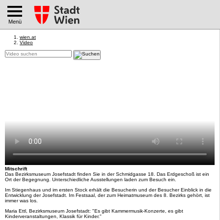
Menü
wien.at
Video
Mitschrift
Das Bezirksmuseum Josefstadt finden Sie in der Schmidgasse 18. Das Erdgeschoß ist ein
Ort der Begegnung. Unterschiedliche Ausstellungen laden zum Besuch ein.
Im Stiegenhaus und im ersten Stock erhält die Besucherin und der Besucher Einblick in die
Entwicklung der Josefstadt. Im Festsaal, der zum Heimatmuseum des 8. Bezirks gehört, ist
immer was los.
Maria Ettl, Bezirksmuseum Josefstadt: "Es gibt Kammermusik-Konzerte, es gibt
Kinderveranstaltungen, Klassik für Kinder."