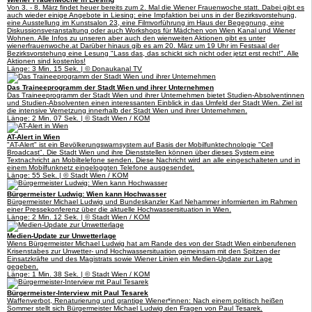
Von 3. - 8. März findet heuer bereits zum 2. Mal die Wiener Frauenwoche statt. Dabei gibt es
auch wieder einige Angebote in Liesing: eine Impfaktion bei uns in der Bezirksvorstehung,
eine Ausstellung im Kunstsalon 23, eine Filmvorführung im Haus der Begegnung, eine
Diskussionsveranstaltung oder auch Workshops für Mädchen von Wien Kanal und Wiener
Wohnen. Alle Infos zu unseren aber auch den wienweiten Aktionen gibt es unter
wienerfrauenwoche.at Darüber hinaus gib es am 20. März um 19 Uhr im Festsaal der
Bezirksvorstehung eine Lesung "Lass das, das schickt sich nicht oder jetzt erst recht!". Alle
Aktionen sind kostenlos!
Länge: 3 Min. 15 Sek. | © Donaukanal TV
Das Traineeprogramm der Stadt Wien und ihrer Unternehmen
Das Traineeprogramm der Stadt Wien und ihrer Unternehmen bietet Studien-Absolventinnen
und Studien-Absolventen einen interessanten Einblick in das Umfeld der Stadt Wien. Ziel ist
die intensive Vernetzung innerhalb der Stadt Wien und ihrer Unternehmen.
Länge: 2 Min. 07 Sek. | © Stadt Wien / KOM
AT-Alert in Wien
"AT-Alert" ist ein Bevölkerungswarnsystem auf Basis der Mobilfunktechnologie "Cell
Broadcast". Die Stadt Wien und ihre Dienststellen können über dieses System eine
Textnachricht an Mobiltelefone senden. Diese Nachricht wird an alle eingeschalteten und in
einem Mobilfunknetz eingeloggten Telefone ausgesendet.
Länge: 55 Sek. | © Stadt Wien / KOM
Bürgermeister Ludwig: Wien kann Hochwasser
Bürgermeister Michael Ludwig und Bundeskanzler Karl Nehammer informierten im Rahmen
einer Pressekonferenz über die aktuelle Hochwassersituation in Wien.
Länge: 2 Min. 12 Sek. | © Stadt Wien / KOM
Medien-Update zur Unwetterlage
Wiens Bürgermeister Michael Ludwig hat am Rande des von der Stadt Wien einberufenen
Krisenstabes zur Unwetter- und Hochwassersituation gemeinsam mit den Spitzen der
Einsatzkräfte und des Magistrats sowie Wiener Linien ein Medien-Update zur Lage
gegeben.
Länge: 1 Min. 38 Sek. | © Stadt Wien / KOM
Bürgermeister-Interview mit Paul Tesarek
Waffenverbot, Renaturierung und grantige Wiener*innen: Nach einem politisch heißen
Sommer stellt sich Bürgermeister Michael Ludwig den Fragen von Paul Tesarek.