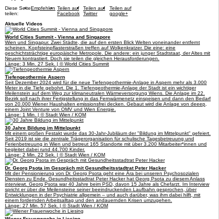
Diese Seite
Empfehlen
Teilen auf
Teilen auf
Teilen auf
teilen:
Facebook
Twitter
google+
Aktuelle Videos
World Cities Summit - Vienna and Singapore
Wien und Singapur. Zwei Städte, die auf den ersten Blick Welten voneinander entfernt
scheinen. Kopfsteinpflasterstraßen treffen auf Wolkenkratzer. Die eine: eine
geschichtsträchtige europäische Metropole. Die andere: ein junger Stadtstaat, der Altes mit
Neuem kontrastiert. Doch sie teilen die gleichen Herausforderungen.
Länge: 3 Min. 27 Sek. | © World Cities Summit
Tiefengeothermie Aspern
Seit Dezember 2024 wird für die neue Tiefengeothermie-Anlage in Aspern mehr als 3.000
Meter in die Tiefe gebohrt. Die 1. Tiefengeothermie-Anlage der Stadt ist ein wichtiger
Meilenstein auf dem Weg zur klimaneutralen Wärmeversorgung Wiens. Die Anlage im 22.
Bezirk soll nach ihrer Fertigstellung in das Fernwärmenetz einspeisen und dann den Bedarf
von 20.000 Wiener Haushalten emissionsfrei decken. Gebaut wird die Anlage von deeep,
einem Joint Venture von OMV und Wien Energie.
Länge: 1 Min. | © Stadt Wien / KOM
30 Jahre Bildung im Mittelpunkt
Mit einem großen Festakt wurde das 30-Jahr-Jubiläum der "Bildung im Mittelpunkt" gefeiert.
Seit 2019 ist sie die zentrale Trägerorganisation für schulische Tagesbetreuung und
Ferienbetreuung in Wien und betreut 165 Standorte mit über 3.200 Mitarbeiter*innen und
begleitet dabei rund 44.700 Kinder.
Länge: 2 Min. 22 Sek. | © Stadt Wien / KOM
Dr. Georg Psota im Gespräch mit Gesundheitsstadtrat Peter Hacker
Mit der Pensionierung von Dr. Georg Psota geht eine Ära bei unseren Psychosozialen
Diensten zu Ende. Gesundheitsstadtrat Peter Hacker hat Georg Psota zu diesem Anlass
interviewt. Georg Psota war 40 Jahre beim PSD, davon 15 Jahre als Chefarzt. Im Interview
spricht er über die Meilensteine seiner beeindruckenden Laufbahn gesprochen, über
Entwicklungen in der Psychiatrie allgemein – und auch darüber, was ihm dabei hilft, mit
einem fordernden Arbeitsalltag und den andauernden Krisen umzugehen.
Länge: 27 Min. 57 Sek. | © Stadt Wien / KOM
Wiener Frauenwoche in Liesing