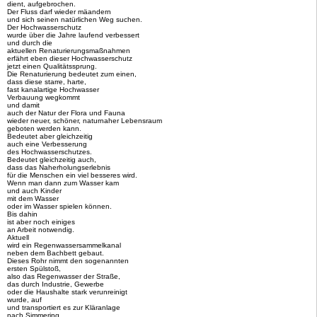
dient, aufgebrochen.
Der Fluss darf wieder mäandern
und sich seinen natürlichen Weg suchen.
Der Hochwasserschutz
wurde über die Jahre laufend verbessert
und durch die
aktuellen Renaturierungsmaßnahmen
erfährt eben dieser Hochwasserschutz
jetzt einen Qualitätssprung.
Die Renaturierung bedeutet zum einen,
dass diese starre, harte,
fast kanalartige Hochwasser
Verbauung wegkommt
und damit
auch der Natur der Flora und Fauna
wieder neuer, schöner, naturnaher Lebensraum
geboten werden kann.
Bedeutet aber gleichzeitig
auch eine Verbesserung
des Hochwasserschutzes.
Bedeutet gleichzeitig auch,
dass das Naherholungserlebnis
für die Menschen ein viel besseres wird.
Wenn man dann zum Wasser kam
und auch Kinder
mit dem Wasser
oder im Wasser spielen können.
Bis dahin
ist aber noch einiges
an Arbeit notwendig.
Aktuell
wird ein Regenwassersammelkanal
neben dem Bachbett gebaut.
Dieses Rohr nimmt den sogenannten
ersten Spülstoß,
also das Regenwasser der Straße,
das durch Industrie, Gewerbe
oder die Haushalte stark verunreinigt
wurde, auf
und transportiert es zur Kläranlage
nach Simmering.