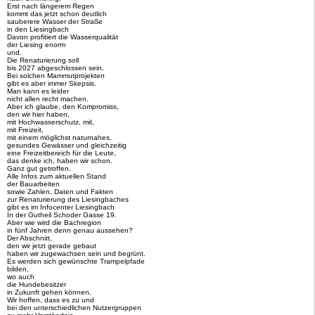
Erst nach längerem Regen
kommt das jetzt schon deutlich
sauberere Wasser der Straße
in den Liesingbach
Davon profitiert die Wasserqualität
der Liesing enorm
und.
Die Renaturierung soll
bis 2027 abgeschlossen sein.
Bei solchen Mammutprojekten
gibt es aber immer Skepsis.
Man kann es leider
nicht allen recht machen.
Aber ich glaube, den Kompromiss,
den wir hier haben,
mit Hochwasserschutz, mit,
mit Freizeit,
mit einem möglichst naturnahes,
gesundes Gewässer und gleichzeitig
eine Freizeitbereich für die Leute,
das denke ich, haben wir schon.
Ganz gut getroffen.
Alle Infos zum aktuellen Stand
der Bauarbeiten
sowie Zahlen, Daten und Fakten
zur Renaturierung des Liesingbaches
gibt es im Infocenter Liesingbach
In der Gutheil Schoder Gasse 19.
Aber wie wird die Bachregion
in fünf Jahren denn genau aussehen?
Der Abschnitt,
den wir jetzt gerade gebaut
haben wir zugewachsen sein und begrünt.
Es werden sich gewünschte Trampelpfade
bilden,
wo auch
die Hundebesitzer
in Zukunft gehen können.
Wir hoffen, dass es zu und
bei den unterschiedlichen Nutzergruppen