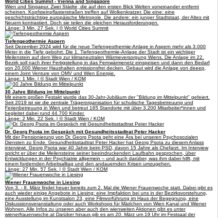
World Cities Summit - Vienna and Singapore
Wien und Singapur. Zwei Städte, die auf den ersten Blick Welten voneinander entfernt
scheinen. Kopfsteinpflasterstraßen treffen auf Wolkenkratzer. Die eine: eine
geschichtsträchtige europäische Metropole. Die andere: ein junger Stadtstaat, der Altes mit
Neuem kontrastiert. Doch sie teilen die gleichen Herausforderungen.
Länge: 3 Min. 27 Sek. | © World Cities Summit
Tiefengeothermie Aspern
Seit Dezember 2024 wird für die neue Tiefengeothermie-Anlage in Aspern mehr als 3.000
Meter in die Tiefe gebohrt. Die 1. Tiefengeothermie-Anlage der Stadt ist ein wichtiger
Meilenstein auf dem Weg zur klimaneutralen Wärmeversorgung Wiens. Die Anlage im 22.
Bezirk soll nach ihrer Fertigstellung in das Fernwärmenetz einspeisen und dann den Bedarf
von 20.000 Wiener Haushalten emissionsfrei decken. Gebaut wird die Anlage von deeep,
einem Joint Venture von OMV und Wien Energie.
Länge: 1 Min. | © Stadt Wien / KOM
30 Jahre Bildung im Mittelpunkt
Mit einem großen Festakt wurde das 30-Jahr-Jubiläum der "Bildung im Mittelpunkt" gefeiert.
Seit 2019 ist sie die zentrale Trägerorganisation für schulische Tagesbetreuung und
Ferienbetreuung in Wien und betreut 165 Standorte mit über 3.200 Mitarbeiter*innen und
begleitet dabei rund 44.700 Kinder.
Länge: 2 Min. 22 Sek. | © Stadt Wien / KOM
Dr. Georg Psota im Gespräch mit Gesundheitsstadtrat Peter Hacker
Mit der Pensionierung von Dr. Georg Psota geht eine Ära bei unseren Psychosozialen
Diensten zu Ende. Gesundheitsstadtrat Peter Hacker hat Georg Psota zu diesem Anlass
interviewt. Georg Psota war 40 Jahre beim PSD, davon 15 Jahre als Chefarzt. Im Interview
spricht er über die Meilensteine seiner beeindruckenden Laufbahn gesprochen, über
Entwicklungen in der Psychiatrie allgemein – und auch darüber, was ihm dabei hilft, mit
einem fordernden Arbeitsalltag und den andauernden Krisen umzugehen.
Länge: 27 Min. 57 Sek. | © Stadt Wien / KOM
Wiener Frauenwoche in Liesing
Von 3. - 8. März findet heuer bereits zum 2. Mal die Wiener Frauenwoche statt. Dabei gibt es
auch wieder einige Angebote in Liesing: eine Impfaktion bei uns in der Bezirksvorstehung,
eine Ausstellung im Kunstsalon 23, eine Filmvorführung im Haus der Begegnung, eine
Diskussionsveranstaltung oder auch Workshops für Mädchen von Wien Kanal und Wiener
Wohnen. Alle Infos zu unseren aber auch den wienweiten Aktionen gibt es unter
wienerfrauenwoche.at Darüber hinaus gib es am 20. März um 19 Uhr im Festsaal der