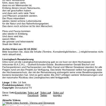
zu mehr Verständnis
führt, dass man sieht,
dass es ein Miteinander ist.
Entlang dieses neuen Naturraums,
den wir geschaffen haben
und dass sich sehr viele Tiere
und Pflanzen ansiedeln werden.
Der Fluss mäandriert
wieder, bietet schöne Lebensräume
für die Natur und das Naherholungsgebiet,
Das dann noch schöner ist für den Menschen.
Flora und Fauna kommen
also wieder in Einklang.
Und dann wird klar,
warum Wien
die grünste und lebenswerte
Stadt der Welt ist
Archiv-Video vom 02.10.2024:
Bitte beachten Sie, dass die Inhalte (Termine, Kontaktmöglichkeiten,...) möglicherweise nicht
mehr aktuell sind.
Liesingbach Renaturierung
Infos rund um die Liesingbachrenaturierung gab es vor kurz vor dem Hochwasser im
Infocenter B.A.C.H.L. - Gutheil-Schoder-Gasse. Bezirksvorsteher Gerald Bischof und
Fachexpertinnen und Fachexperten von Wien Kanal und Wiener Gewässer standen für alle
Fragen rund um das Projekt zur Verfügung. Das letzte Hochwasser selbst hat gezeigt, dass
der Hochwasserschutz, der mit der Renaturierung einhergeht seine erste Bewährungsprobe
bestens bestanden hat. Und es geht weiter. Bis 2027 erfolgen weitere Verbesserungen und
der naturnahe Rückbau des Liesingbaches wird fertiggestellt.
Länge:
3 Min. 14 Sek.
Produktionsdatum:
2024
Copyright:
Donaukanal TV
Diese Seite
Empfehlen
Teilen auf
Teilen auf
Teilen auf
teilen:
Facebook
Twitter
google+
Aktuelle Videos