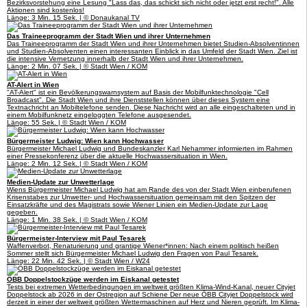
Bezirksvorstehung eine Lesung "Lass das, das schickt sich nicht oder jetzt erst recht!". Alle
Aktionen sind kostenlos!
Länge: 3 Min. 15 Sek. | © Donaukanal TV
Das Traineeprogramm der Stadt Wien und ihrer Unternehmen
Das Traineeprogramm der Stadt Wien und ihrer Unternehmen bietet Studien-Absolventinnen
und Studien-Absolventen einen interessanten Einblick in das Umfeld der Stadt Wien. Ziel ist
die intensive Vernetzung innerhalb der Stadt Wien und ihrer Unternehmen.
Länge: 2 Min. 07 Sek. | © Stadt Wien / KOM
AT-Alert in Wien
"AT-Alert" ist ein Bevölkerungswarnsystem auf Basis der Mobilfunktechnologie "Cell
Broadcast". Die Stadt Wien und ihre Dienststellen können über dieses System eine
Textnachricht an Mobiltelefone senden. Diese Nachricht wird an alle eingeschalteten und in
einem Mobilfunknetz eingeloggten Telefone ausgesendet.
Länge: 55 Sek. | © Stadt Wien / KOM
Bürgermeister Ludwig: Wien kann Hochwasser
Bürgermeister Michael Ludwig und Bundeskanzler Karl Nehammer informierten im Rahmen
einer Pressekonferenz über die aktuelle Hochwassersituation in Wien.
Länge: 2 Min. 12 Sek. | © Stadt Wien / KOM
Medien-Update zur Unwetterlage
Wiens Bürgermeister Michael Ludwig hat am Rande des von der Stadt Wien einberufenen
Krisenstabes zur Unwetter- und Hochwassersituation gemeinsam mit den Spitzen der
Einsatzkräfte und des Magistrats sowie Wiener Linien ein Medien-Update zur Lage
gegeben.
Länge: 1 Min. 38 Sek. | © Stadt Wien / KOM
Bürgermeister-Interview mit Paul Tesarek
Waffenverbot, Renaturierung und grantige Wiener*innen: Nach einem politisch heißen
Sommer stellt sich Bürgermeister Michael Ludwig den Fragen von Paul Tesarek.
Länge: 22 Min. 42 Sek. | © Stadt Wien / W24
ÖBB Doppelstockzüge werden im Eiskanal getestet
Tests bei extremen Wetterbedingungen im weltweit größten Klima-Wind-Kanal, neuer Cityjet
Doppelstock ab 2026 in der Ostregion auf Schiene Der neue ÖBB Cityjet Doppelstock wird
derzeit in einer der weltweit größten Wettermaschinen auf Herz und Nieren geprüft. Im Klima-