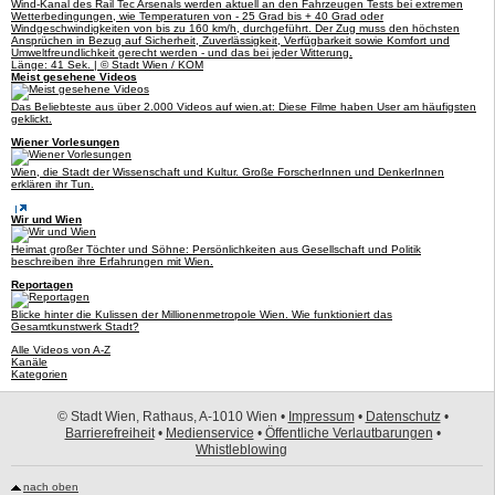
Wind-Kanal des Rail Tec Arsenals werden aktuell an den Fahrzeugen Tests bei extremen
Wetterbedingungen, wie Temperaturen von - 25 Grad bis + 40 Grad oder
Windgeschwindigkeiten von bis zu 160 km/h, durchgeführt. Der Zug muss den höchsten
Ansprüchen in Bezug auf Sicherheit, Zuverlässigkeit, Verfügbarkeit sowie Komfort und
Umweltfreundlichkeit gerecht werden - und das bei jeder Witterung.
Länge: 41 Sek. | © Stadt Wien / KOM
Meist gesehene Videos
Das Beliebteste aus über 2.000 Videos auf wien.at: Diese Filme haben User am häufigsten
geklickt.
Wiener Vorlesungen
Wien, die Stadt der Wissenschaft und Kultur. Große ForscherInnen und DenkerInnen
erklären ihr Tun.
Wir und Wien
Heimat großer Töchter und Söhne: Persönlichkeiten aus Gesellschaft und Politik
beschreiben ihre Erfahrungen mit Wien.
Reportagen
Blicke hinter die Kulissen der Millionenmetropole Wien. Wie funktioniert das
Gesamtkunstwerk Stadt?
Alle Videos von A-Z
Kanäle
Kategorien
© Stadt Wien, Rathaus, A-1010 Wien •
Impressum
•
Datenschutz
•
Barrierefreiheit
•
Medienservice
•
Öffentliche Verlautbarungen
•
Whistleblowing
nach oben