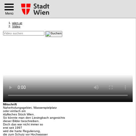
Menü
wien.at
Video
Mitschrift
Naherholungsgebiet, Wasserspielplatz
oder einfach ein
idyllisches Stück Wien.
So könnte man den Liesingbach angesichts
dieser Bilder beschreiben.
Doch das war nicht immer so
erst seit 1997
wird die harte Regulierung,
die zum Schutz vor Hochwasser